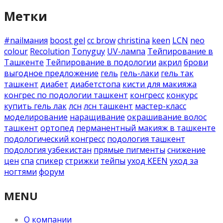
Метки
#nailмания
boost gel
cc brow
christina
keen
LCN
neo
colour
Recolution
Tonyguy
UV-лампа
Тейпирование в
Ташкенте
Тейпирование в подологии
акрил
брови
выгодное предложение
гель
гель-лаки
гель так
ташкент
диабет
диабетстопа
кисти для макияжа
конгрес по подологии ташкент
конгресс
конкурс
купить гель лак
лсн
лсн ташкент
мастер-класс
моделирование
наращивание
окрашивание волос
ташкент
ортопед
перманентный макияж в ташкенте
подологический конгресс
подология ташкент
подология узбекистан
прямые пигменты
снижение
цен
спа
спикер
стрижки
тейпы
уход KEEN
уход за
ногтями
форум
MENU
О компании