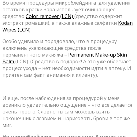
Во время процедуры микроблейдинга для удаления
остатков краски Зара использует очищающее
средство
Color remover (LCN)
(средство содержит
экстракт ромашки), а также влажные салфетки
Kodan
Wipes (LCN)
.
Особо удивило и порадовало, что в процедуру
включены ухаживающие средства после
перманентного макияжа –
Permanent Make-up Skin
Balm
(LCN). (Средство в подарок! А это уже облегчает
процесс ухода – нет необходимости идти в аптеку. И
приятен сам факт внимания к клиенту).
И еще, после наблюдения за процедурой у меня
возникло удивительно ощущение – что все делается
очень просто. Словно ты сам можешь взять
наконечник с лезвием и нарисовать брови в тот же
миг.
Но микроблейдинг – это искусство. А искусство