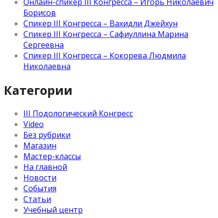
Онлайн-спикер III Конгресса – Игорь Николаевич
Борисов
Спикер III Конгресса – Вахидли Джейхун
Спикер III Конгресса – Сафиуллина Марина
Сергеевна
Спикер III Конгресса – Кокорева Людмила
Николаевна
Категории
III Подологический Конгресс
Video
Без рубрики
Магазин
Мастер-классы
На главной
Новости
События
Статьи
Учебный центр