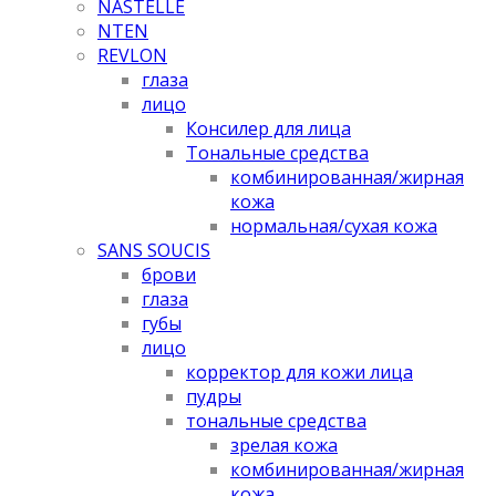
NASTELLE
NTEN
REVLON
глаза
лицо
Консилер для лица
Тональные средства
комбинированная/жирная
кожа
нормальная/cухая кожа
SANS SOUCIS
брови
глаза
губы
лицо
корректор для кожи лица
пудры
тональные средства
зрелая кожа
комбинированная/жирная
кожа