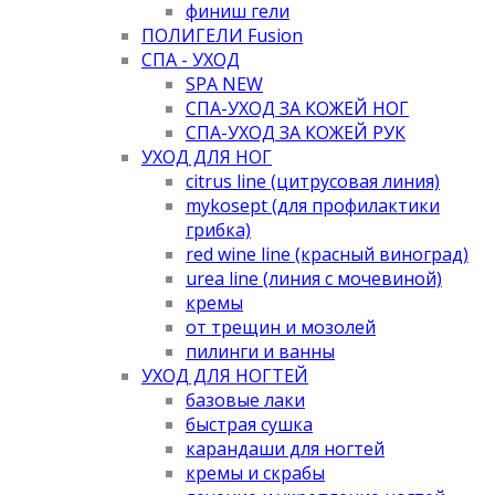
финиш гели
ПОЛИГЕЛИ Fusion
СПА - УХОД
SPA NEW
СПА-УХОД ЗА КОЖЕЙ НОГ
СПА-УХОД ЗА КОЖЕЙ РУК
УХОД ДЛЯ НОГ
citrus line (цитрусовая линия)
mykosept (для профилактики
грибка)
red wine line (красный виноград)
urea line (линия с мочевиной)
кремы
от трещин и мозолей
пилинги и ванны
УХОД ДЛЯ НОГТЕЙ
базовые лаки
быстрая сушка
карандаши для ногтей
кремы и скрабы