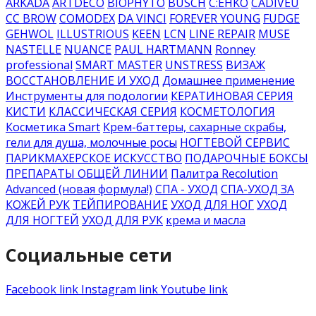
ARKADA
ARTDECO
BIOPHYTO
BUSCH
C:EHKO
CADIVEU
CC BROW
COMODEX
DA VINCI
FOREVER YOUNG
FUDGE
GEHWOL
ILLUSTRIOUS
KEEN
LCN
LINE REPAIR
MUSE
NASTELLE
NUANCE
PAUL HARTMANN
Ronney
professional
SMART MASTER
UNSTRESS
ВИЗАЖ
ВОССТАНОВЛЕНИЕ И УХОД
Домашнее применение
Инструменты для подологии
КЕРАТИНОВАЯ СЕРИЯ
КИСТИ
КЛАССИЧЕСКАЯ СЕРИЯ
КОСМЕТОЛОГИЯ
Косметика Smart
Крем-баттеры, сахарные скрабы,
гели для душа, молочные росы
НОГТЕВОЙ СЕРВИС
ПАРИКМАХЕРСКОЕ ИСКУССТВО
ПОДАРОЧНЫЕ БОКСЫ
ПРЕПАРАТЫ ОБЩЕЙ ЛИНИИ
Палитра Recolution
Advanced (новая формула!)
СПА - УХОД
СПА-УХОД ЗА
КОЖЕЙ РУК
ТЕЙПИРОВАНИЕ
УХОД ДЛЯ НОГ
УХОД
ДЛЯ НОГТЕЙ
УХОД ДЛЯ РУК
крема и масла
Социальные сети
Facebook link
Instagram link
Youtube link