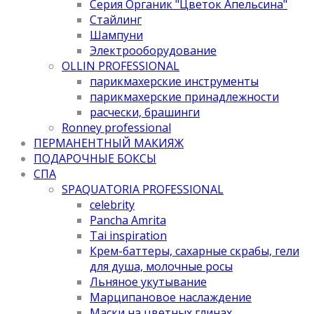
Серия Органик "Цветок Апельсина"
Стайлинг
Шампуни
Электрооборудование
OLLIN PROFESSIONAL
парикмахерские инструменты
парикмахерские принадлежности
расчески, брашинги
Ronney professional
ПЕРМАНЕНТНЫЙ МАКИЯЖ
ПОДАРОЧНЫЕ БОКСЫ
СПА
SPAQUATORIA PROFESSIONAL
celebrity
Pancha Amrita
Tai inspiration
Крем-баттеры, сахарные скрабы, гели
для душа, молочные росы
Льняное укутывание
Марципановое наслаждение
Маски на цветных глинах