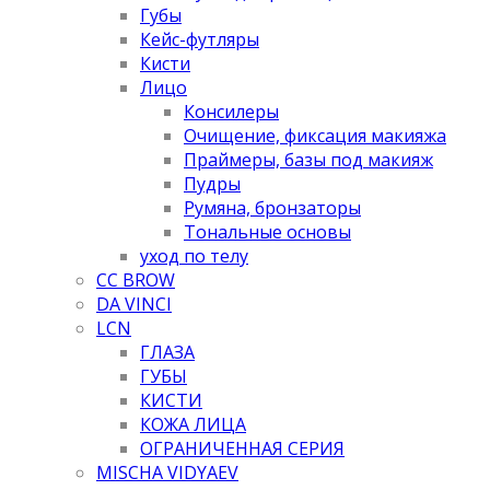
Губы
Кейс-футляры
Кисти
Лицо
Консилеры
Очищение, фиксация макияжа
Праймеры, базы под макияж
Пудры
Румяна, бронзаторы
Тональные основы
уход по телу
CC BROW
DA VINCI
LCN
ГЛАЗА
ГУБЫ
КИСТИ
КОЖА ЛИЦА
ОГРАНИЧЕННАЯ СЕРИЯ
MISCHA VIDYAEV