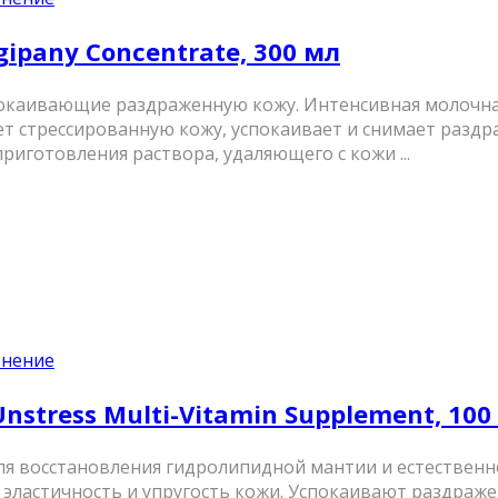
ipany Concentrate, 300 мл
окаивающие раздраженную кожу. Интенсивная молочна
ет стрессированную кожу, успокаивает и снимает разд
риготовления раствора, удаляющего с кожи ...
енение
tress Multi-Vitamin Supplement, 100
ля восстановления гидролипидной мантии и естественн
астичность и упругость кожи. Успокаивают раздраже