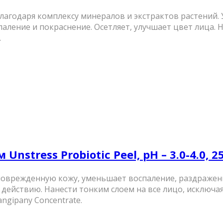
агодаря комплексу минералов и экстрактов растений.
аление и покраснение. Осетляет, улучшает цвет лица. Н
.
stress Probiotic Peel, pH – 3.0-4.0, 2
поврежденную кожу, уменьшает воспаление, раздражени
ействию. Нанести тонким слоем на все лицо, исключая 
gipany Concentrate.