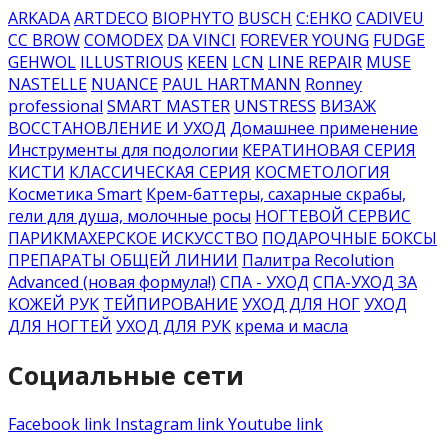
ARKADA
ARTDECO
BIOPHYTO
BUSCH
C:EHKO
CADIVEU
CC BROW
COMODEX
DA VINCI
FOREVER YOUNG
FUDGE
GEHWOL
ILLUSTRIOUS
KEEN
LCN
LINE REPAIR
MUSE
NASTELLE
NUANCE
PAUL HARTMANN
Ronney
professional
SMART MASTER
UNSTRESS
ВИЗАЖ
ВОССТАНОВЛЕНИЕ И УХОД
Домашнее применение
Инструменты для подологии
КЕРАТИНОВАЯ СЕРИЯ
КИСТИ
КЛАССИЧЕСКАЯ СЕРИЯ
КОСМЕТОЛОГИЯ
Косметика Smart
Крем-баттеры, сахарные скрабы,
гели для душа, молочные росы
НОГТЕВОЙ СЕРВИС
ПАРИКМАХЕРСКОЕ ИСКУССТВО
ПОДАРОЧНЫЕ БОКСЫ
ПРЕПАРАТЫ ОБЩЕЙ ЛИНИИ
Палитра Recolution
Advanced (новая формула!)
СПА - УХОД
СПА-УХОД ЗА
КОЖЕЙ РУК
ТЕЙПИРОВАНИЕ
УХОД ДЛЯ НОГ
УХОД
ДЛЯ НОГТЕЙ
УХОД ДЛЯ РУК
крема и масла
Социальные сети
Facebook link
Instagram link
Youtube link