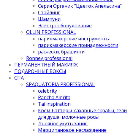
Серия Органик "Цветок Апельсина"
Стайлинг
Шампуни
Электрооборудование
OLLIN PROFESSIONAL
парикмахерские инструменты
парикмахерские принадлежности
расчески, брашинги
Ronney professional
ПЕРМАНЕНТНЫЙ МАКИЯЖ
ПОДАРОЧНЫЕ БОКСЫ
СПА
SPAQUATORIA PROFESSIONAL
celebrity
Pancha Amrita
Tai inspiration
Крем-баттеры, сахарные скрабы, гели
для душа, молочные росы
Льняное укутывание
Марципановое наслаждение