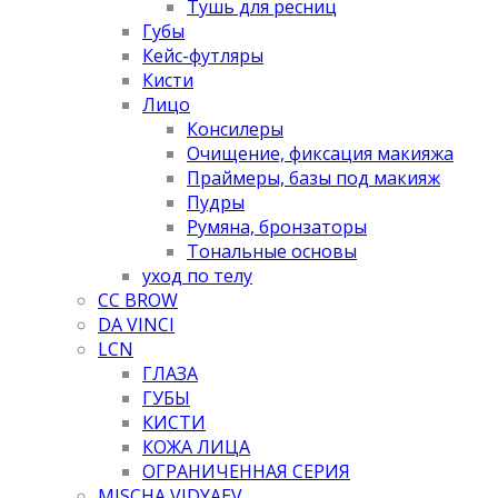
Тушь для ресниц
Губы
Кейс-футляры
Кисти
Лицо
Консилеры
Очищение, фиксация макияжа
Праймеры, базы под макияж
Пудры
Румяна, бронзаторы
Тональные основы
уход по телу
CC BROW
DA VINCI
LCN
ГЛАЗА
ГУБЫ
КИСТИ
КОЖА ЛИЦА
ОГРАНИЧЕННАЯ СЕРИЯ
MISCHA VIDYAEV