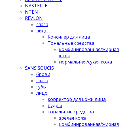
NASTELLE
NTEN
REVLON
глаза
лицо
Консилер для лица
Тональные средства
комбинированная/жирная
кожа
нормальная/cухая кожа
SANS SOUCIS
брови
глаза
губы
лицо
корректор для кожи лица
пудры
тональные средства
зрелая кожа
комбинированная/жирная