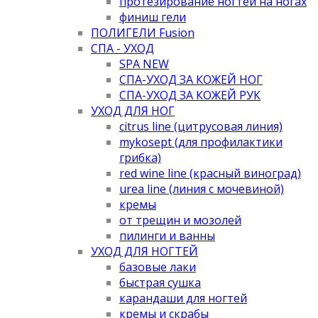
протезирование ногтей на ногах
финиш гели
ПОЛИГЕЛИ Fusion
СПА - УХОД
SPA NEW
СПА-УХОД ЗА КОЖЕЙ НОГ
СПА-УХОД ЗА КОЖЕЙ РУК
УХОД ДЛЯ НОГ
citrus line (цитрусовая линия)
mykosept (для профилактики
грибка)
red wine line (красный виноград)
urea line (линия с мочевиной)
кремы
от трещин и мозолей
пилинги и ванны
УХОД ДЛЯ НОГТЕЙ
базовые лаки
быстрая сушка
карандаши для ногтей
кремы и скрабы