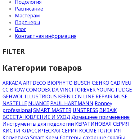
Подология
Расписание
Мастерам
Партнеры
Блог
Контактная информация
FILTER
Категории товаров
ARKADA
ARTDECO
BIOPHYTO
BUSCH
C:EHKO
CADIVEU
CC BROW
COMODEX
DA VINCI
FOREVER YOUNG
FUDGE
GEHWOL
ILLUSTRIOUS
KEEN
LCN
LINE REPAIR
MUSE
NASTELLE
NUANCE
PAUL HARTMANN
Ronney
professional
SMART MASTER
UNSTRESS
ВИЗАЖ
ВОССТАНОВЛЕНИЕ И УХОД
Домашнее применение
Инструменты для подологии
КЕРАТИНОВАЯ СЕРИЯ
КИСТИ
КЛАССИЧЕСКАЯ СЕРИЯ
КОСМЕТОЛОГИЯ
Косметика Smart
Крем-баттеры, сахарные скрабы,