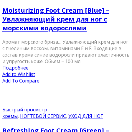
Moisturizing Foot Cream [Blue] –
Увлажняющий крем для ног с
морскими водорослями
Аромат морского бриза… Увлажняющий крем для ног
с пчелиным воском, витаминами Е и F. Входящие в
состав крема синие водоросли придают эластичность
и упругость коже. Обьем – 100 мл
Подробнее
Add to Wishlist
Add To Compare
Быстрый просмотр
кремы
,
НОГТЕВОЙ СЕРВИС
,
УХОД ДЛЯ НОГ
Refreshing Foot Cream [Green] –