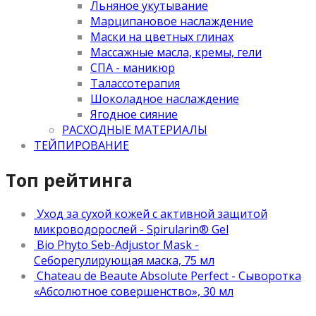
Льняное укутывание
Марципановое наслаждение
Маски на цветных глинах
Массажные масла, кремы, гели
СПА - маникюр
Талассотерапия
Шоколадное наслаждение
Ягодное сияние
РАСХОДНЫЕ МАТЕРИАЛЫ
ТЕЙПИРОВАНИЕ
Топ рейтинга
Уход за сухой кожей с активной защитой
микроводорослей - Spirularin® Gel
Bio Phyto Seb-Adjustor Mask -
Себорегулирующая маска, 75 мл
Chateau de Beaute Absolute Perfect - Сыворотка
«Абсолютное совершенство», 30 мл