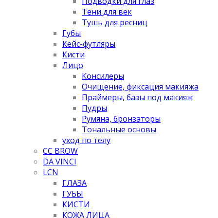
Подводки для глаз
Тени для век
Тушь для ресниц
Губы
Кейс-футляры
Кисти
Лицо
Консилеры
Очищение, фиксация макияжа
Праймеры, базы под макияж
Пудры
Румяна, бронзаторы
Тональные основы
уход по телу
CC BROW
DA VINCI
LCN
ГЛАЗА
ГУБЫ
КИСТИ
КОЖА ЛИЦА