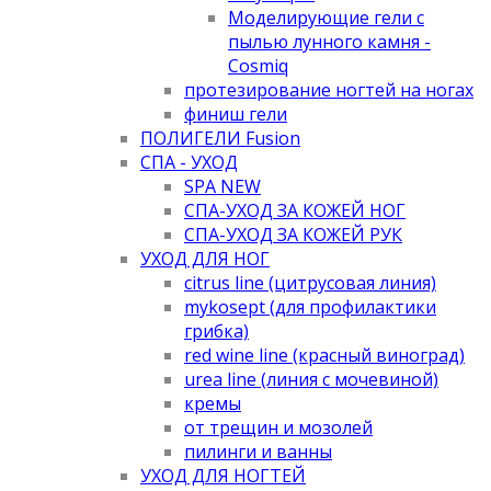
Моделирующие гели с
пылью лунного камня -
Cosmiq
протезирование ногтей на ногах
финиш гели
ПОЛИГЕЛИ Fusion
СПА - УХОД
SPA NEW
СПА-УХОД ЗА КОЖЕЙ НОГ
СПА-УХОД ЗА КОЖЕЙ РУК
УХОД ДЛЯ НОГ
citrus line (цитрусовая линия)
mykosept (для профилактики
грибка)
red wine line (красный виноград)
urea line (линия с мочевиной)
кремы
от трещин и мозолей
пилинги и ванны
УХОД ДЛЯ НОГТЕЙ