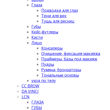
Глаза
Подводки для глаз
Тени для век
Тушь для ресниц
Губы
Кейс-футляры
Кисти
Лицо
Консилеры
Очищение, фиксация макияжа
Праймеры, базы под макияж
Пудры
Румяна, бронзаторы
Тональные основы
уход по телу
CC BROW
DA VINCI
LCN
ГЛАЗА
ГУБЫ