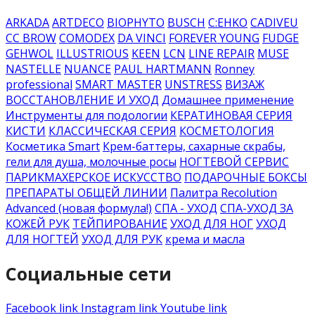
ARKADA
ARTDECO
BIOPHYTO
BUSCH
C:EHKO
CADIVEU
CC BROW
COMODEX
DA VINCI
FOREVER YOUNG
FUDGE
GEHWOL
ILLUSTRIOUS
KEEN
LCN
LINE REPAIR
MUSE
NASTELLE
NUANCE
PAUL HARTMANN
Ronney
professional
SMART MASTER
UNSTRESS
ВИЗАЖ
ВОССТАНОВЛЕНИЕ И УХОД
Домашнее применение
Инструменты для подологии
КЕРАТИНОВАЯ СЕРИЯ
КИСТИ
КЛАССИЧЕСКАЯ СЕРИЯ
КОСМЕТОЛОГИЯ
Косметика Smart
Крем-баттеры, сахарные скрабы,
гели для душа, молочные росы
НОГТЕВОЙ СЕРВИС
ПАРИКМАХЕРСКОЕ ИСКУССТВО
ПОДАРОЧНЫЕ БОКСЫ
ПРЕПАРАТЫ ОБЩЕЙ ЛИНИИ
Палитра Recolution
Advanced (новая формула!)
СПА - УХОД
СПА-УХОД ЗА
КОЖЕЙ РУК
ТЕЙПИРОВАНИЕ
УХОД ДЛЯ НОГ
УХОД
ДЛЯ НОГТЕЙ
УХОД ДЛЯ РУК
крема и масла
Социальные сети
Facebook link
Instagram link
Youtube link