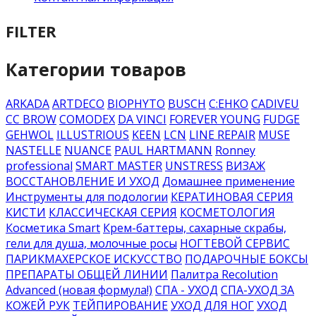
FILTER
Категории товаров
ARKADA
ARTDECO
BIOPHYTO
BUSCH
C:EHKO
CADIVEU
CC BROW
COMODEX
DA VINCI
FOREVER YOUNG
FUDGE
GEHWOL
ILLUSTRIOUS
KEEN
LCN
LINE REPAIR
MUSE
NASTELLE
NUANCE
PAUL HARTMANN
Ronney
professional
SMART MASTER
UNSTRESS
ВИЗАЖ
ВОССТАНОВЛЕНИЕ И УХОД
Домашнее применение
Инструменты для подологии
КЕРАТИНОВАЯ СЕРИЯ
КИСТИ
КЛАССИЧЕСКАЯ СЕРИЯ
КОСМЕТОЛОГИЯ
Косметика Smart
Крем-баттеры, сахарные скрабы,
гели для душа, молочные росы
НОГТЕВОЙ СЕРВИС
ПАРИКМАХЕРСКОЕ ИСКУССТВО
ПОДАРОЧНЫЕ БОКСЫ
ПРЕПАРАТЫ ОБЩЕЙ ЛИНИИ
Палитра Recolution
Advanced (новая формула!)
СПА - УХОД
СПА-УХОД ЗА
КОЖЕЙ РУК
ТЕЙПИРОВАНИЕ
УХОД ДЛЯ НОГ
УХОД