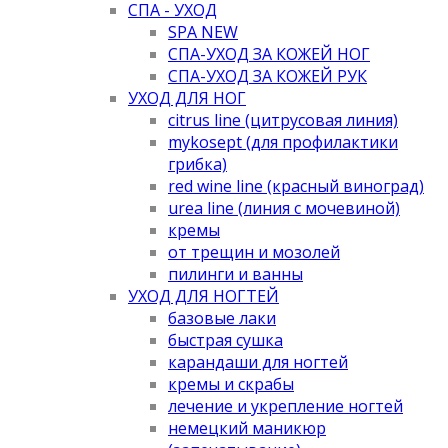
СПА - УХОД
SPA NEW
СПА-УХОД ЗА КОЖЕЙ НОГ
СПА-УХОД ЗА КОЖЕЙ РУК
УХОД ДЛЯ НОГ
citrus line (цитрусовая линия)
mykosept (для профилактики
грибка)
red wine line (красный виноград)
urea line (линия с мочевиной)
кремы
от трещин и мозолей
пилинги и ванны
УХОД ДЛЯ НОГТЕЙ
базовые лаки
быстрая сушка
карандаши для ногтей
кремы и скрабы
лечение и укрепление ногтей
немецкий маникюр