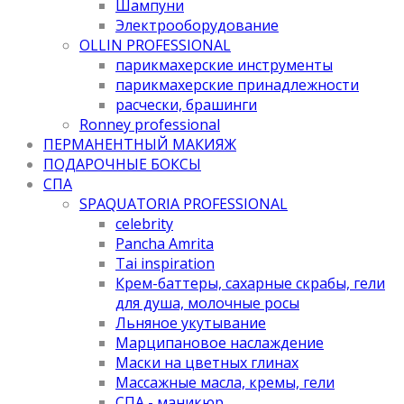
Шампуни
Электрооборудование
OLLIN PROFESSIONAL
парикмахерские инструменты
парикмахерские принадлежности
расчески, брашинги
Ronney professional
ПЕРМАНЕНТНЫЙ МАКИЯЖ
ПОДАРОЧНЫЕ БОКСЫ
СПА
SPAQUATORIA PROFESSIONAL
celebrity
Pancha Amrita
Tai inspiration
Крем-баттеры, сахарные скрабы, гели
для душа, молочные росы
Льняное укутывание
Марципановое наслаждение
Маски на цветных глинах
Массажные масла, кремы, гели
СПА - маникюр