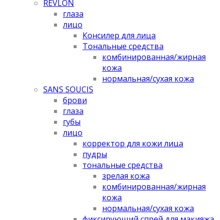
REVLON
глаза
лицо
Консилер для лица
Тональные средства
комбинированная/жирная
кожа
нормальная/cухая кожа
SANS SOUCIS
брови
глаза
губы
лицо
корректор для кожи лица
пудры
тональные средства
зрелая кожа
комбинированная/жирная
кожа
нормальная/cухая кожа
фиксирующий спрей для макияжа