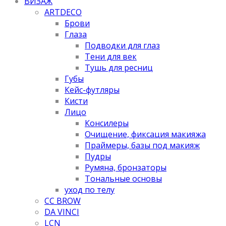
ВИЗАЖ
ARTDECO
Брови
Глаза
Подводки для глаз
Тени для век
Тушь для ресниц
Губы
Кейс-футляры
Кисти
Лицо
Консилеры
Очищение, фиксация макияжа
Праймеры, базы под макияж
Пудры
Румяна, бронзаторы
Тональные основы
уход по телу
CC BROW
DA VINCI
LCN