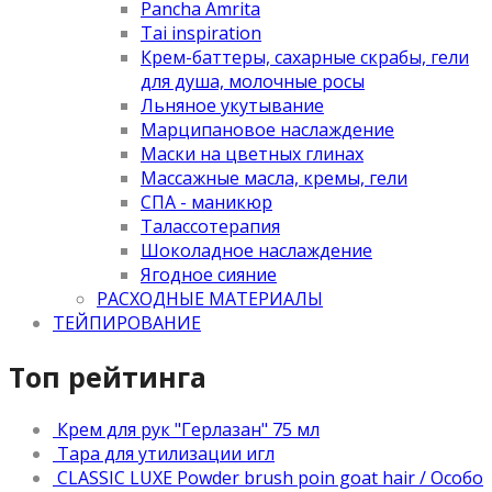
Pancha Amrita
Tai inspiration
Крем-баттеры, сахарные скрабы, гели
для душа, молочные росы
Льняное укутывание
Марципановое наслаждение
Маски на цветных глинах
Массажные масла, кремы, гели
СПА - маникюр
Талассотерапия
Шоколадное наслаждение
Ягодное сияние
РАСХОДНЫЕ МАТЕРИАЛЫ
ТЕЙПИРОВАНИЕ
Топ рейтинга
Крем для рук "Герлазан" 75 мл
Тара для утилизации игл
CLASSIC LUXE Powder brush poin goat hair / Особо