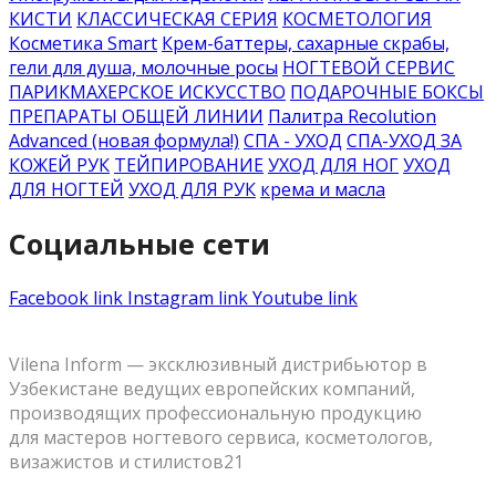
КИСТИ
КЛАССИЧЕСКАЯ СЕРИЯ
КОСМЕТОЛОГИЯ
Косметика Smart
Крем-баттеры, сахарные скрабы,
гели для душа, молочные росы
НОГТЕВОЙ СЕРВИС
ПАРИКМАХЕРСКОЕ ИСКУССТВО
ПОДАРОЧНЫЕ БОКСЫ
ПРЕПАРАТЫ ОБЩЕЙ ЛИНИИ
Палитра Recolution
Advanced (новая формула!)
СПА - УХОД
СПА-УХОД ЗА
КОЖЕЙ РУК
ТЕЙПИРОВАНИЕ
УХОД ДЛЯ НОГ
УХОД
ДЛЯ НОГТЕЙ
УХОД ДЛЯ РУК
крема и масла
Социальные сети
Facebook link
Instagram link
Youtube link
Vilena Inform — эксклюзивный дистрибьютор в
Узбекистане ведущих европейских компаний,
производящих профессиональную продукцию
для мастеров ногтевого сервиса, косметологов,
визажистов и стилистов21