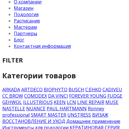
О компании
Магазин
Подология
Расписание
Мастерам
Партнеры
Блог
Контактная информация
FILTER
Категории товаров
ARKADA
ARTDECO
BIOPHYTO
BUSCH
C:EHKO
CADIVEU
CC BROW
COMODEX
DA VINCI
FOREVER YOUNG
FUDGE
GEHWOL
ILLUSTRIOUS
KEEN
LCN
LINE REPAIR
MUSE
NASTELLE
NUANCE
PAUL HARTMANN
Ronney
professional
SMART MASTER
UNSTRESS
ВИЗАЖ
ВОССТАНОВЛЕНИЕ И УХОД
Домашнее применение
Инструменты для подологии
КЕРАТИНОВАЯ СЕРИЯ