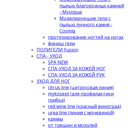
пылью благородных камней
- Mystique
Моделирующие гели с
пылью лунного камня -
Cosmiq
протезирование ногтей на ногах
финиш гели
ПОЛИГЕЛИ Fusion
СПА - УХОД
SPA NEW
СПА-УХОД ЗА КОЖЕЙ НОГ
СПА-УХОД ЗА КОЖЕЙ РУК
УХОД ДЛЯ НОГ
citrus line (цитрусовая линия)
mykosept (для профилактики
грибка)
red wine line (красный виноград)
urea line (линия с мочевиной)
кремы
от трещин и мозолей