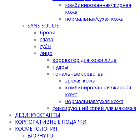
комбинированная/жирная
кожа
нормальная/cухая кожа
SANS SOUCIS
брови
глаза
губы
лицо
корректор для кожи лица
пудры
тональные средства
зрелая кожа
комбинированная/жирная
кожа
нормальная/cухая кожа
фиксирующий спрей для макияжа
ДЕЗИНФЕКТАНТЫ
КОРПОРАТИВНЫЕ ПОДАРКИ
КОСМЕТОЛОГИЯ
BIOPHYTO