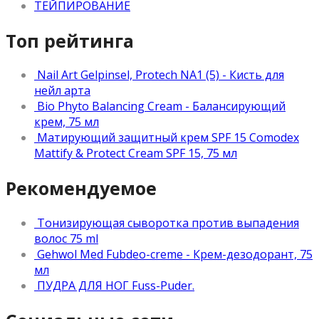
ТЕЙПИРОВАНИЕ
Топ рейтинга
Nail Art Gelpinsel, Protech NA1 (5) - Кисть для
нейл арта
Bio Phyto Balancing Cream - Балансирующий
крем, 75 мл
Матирующий защитный крем SPF 15 Comodex
Mattify & Protect Cream SPF 15, 75 мл
Рекомендуемое
Тонизирующая сыворотка против выпадения
волос 75 ml
Gehwol Med Fubdeo-creme - Крем-дезодорант, 75
мл
ПУДРА ДЛЯ НОГ Fuss-Puder.