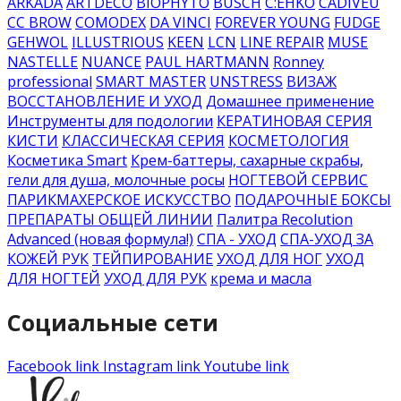
ARKADA
ARTDECO
BIOPHYTO
BUSCH
C:EHKO
CADIVEU
CC BROW
COMODEX
DA VINCI
FOREVER YOUNG
FUDGE
GEHWOL
ILLUSTRIOUS
KEEN
LCN
LINE REPAIR
MUSE
NASTELLE
NUANCE
PAUL HARTMANN
Ronney
professional
SMART MASTER
UNSTRESS
ВИЗАЖ
ВОССТАНОВЛЕНИЕ И УХОД
Домашнее применение
Инструменты для подологии
КЕРАТИНОВАЯ СЕРИЯ
КИСТИ
КЛАССИЧЕСКАЯ СЕРИЯ
КОСМЕТОЛОГИЯ
Косметика Smart
Крем-баттеры, сахарные скрабы,
гели для душа, молочные росы
НОГТЕВОЙ СЕРВИС
ПАРИКМАХЕРСКОЕ ИСКУССТВО
ПОДАРОЧНЫЕ БОКСЫ
ПРЕПАРАТЫ ОБЩЕЙ ЛИНИИ
Палитра Recolution
Advanced (новая формула!)
СПА - УХОД
СПА-УХОД ЗА
КОЖЕЙ РУК
ТЕЙПИРОВАНИЕ
УХОД ДЛЯ НОГ
УХОД
ДЛЯ НОГТЕЙ
УХОД ДЛЯ РУК
крема и масла
Социальные сети
Facebook link
Instagram link
Youtube link