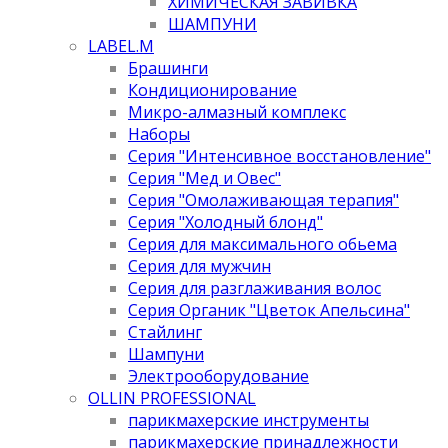
ХИМИЧЕСКАЯ ЗАВИВКА
ШАМПУНИ
LABEL.M
Брашинги
Кондиционирование
Микро-алмазный комплекс
Наборы
Серия "Интенсивное восстановление"
Серия "Мед и Овес"
Серия "Омолаживающая терапия"
Серия "Холодный блонд"
Серия для максимального обьема
Серия для мужчин
Серия для разглаживания волос
Серия Органик "Цветок Апельсина"
Стайлинг
Шампуни
Электрооборудование
OLLIN PROFESSIONAL
парикмахерские инструменты
парикмахерские принадлежности