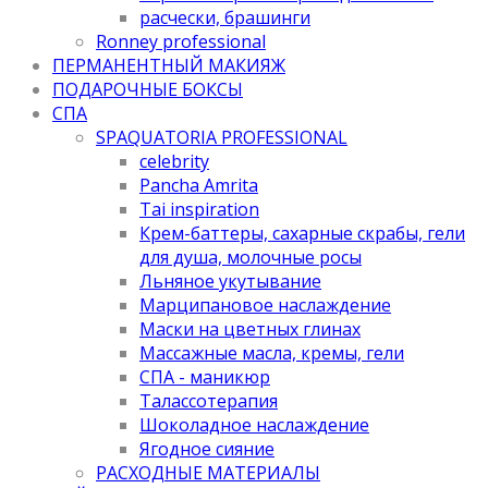
расчески, брашинги
Ronney professional
ПЕРМАНЕНТНЫЙ МАКИЯЖ
ПОДАРОЧНЫЕ БОКСЫ
СПА
SPAQUATORIA PROFESSIONAL
celebrity
Pancha Amrita
Tai inspiration
Крем-баттеры, сахарные скрабы, гели
для душа, молочные росы
Льняное укутывание
Марципановое наслаждение
Маски на цветных глинах
Массажные масла, кремы, гели
СПА - маникюр
Талассотерапия
Шоколадное наслаждение
Ягодное сияние
РАСХОДНЫЕ МАТЕРИАЛЫ