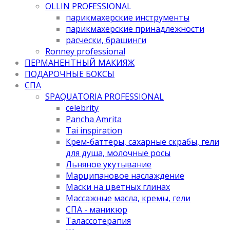
OLLIN PROFESSIONAL
парикмахерские инструменты
парикмахерские принадлежности
расчески, брашинги
Ronney professional
ПЕРМАНЕНТНЫЙ МАКИЯЖ
ПОДАРОЧНЫЕ БОКСЫ
СПА
SPAQUATORIA PROFESSIONAL
celebrity
Pancha Amrita
Tai inspiration
Крем-баттеры, сахарные скрабы, гели
для душа, молочные росы
Льняное укутывание
Марципановое наслаждение
Маски на цветных глинах
Массажные масла, кремы, гели
СПА - маникюр
Талассотерапия