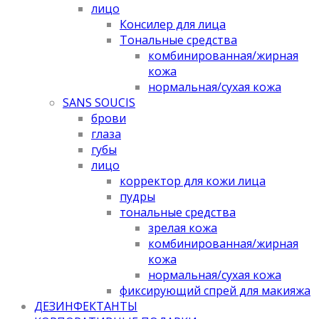
лицо
Консилер для лица
Тональные средства
комбинированная/жирная
кожа
нормальная/cухая кожа
SANS SOUCIS
брови
глаза
губы
лицо
корректор для кожи лица
пудры
тональные средства
зрелая кожа
комбинированная/жирная
кожа
нормальная/cухая кожа
фиксирующий спрей для макияжа
ДЕЗИНФЕКТАНТЫ