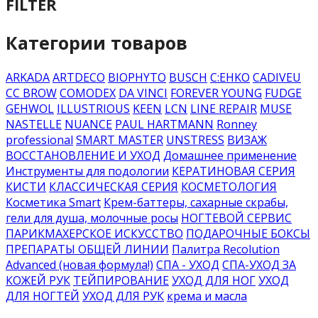
FILTER
Категории товаров
ARKADA
ARTDECO
BIOPHYTO
BUSCH
C:EHKO
CADIVEU
CC BROW
COMODEX
DA VINCI
FOREVER YOUNG
FUDGE
GEHWOL
ILLUSTRIOUS
KEEN
LCN
LINE REPAIR
MUSE
NASTELLE
NUANCE
PAUL HARTMANN
Ronney
professional
SMART MASTER
UNSTRESS
ВИЗАЖ
ВОССТАНОВЛЕНИЕ И УХОД
Домашнее применение
Инструменты для подологии
КЕРАТИНОВАЯ СЕРИЯ
КИСТИ
КЛАССИЧЕСКАЯ СЕРИЯ
КОСМЕТОЛОГИЯ
Косметика Smart
Крем-баттеры, сахарные скрабы,
гели для душа, молочные росы
НОГТЕВОЙ СЕРВИС
ПАРИКМАХЕРСКОЕ ИСКУССТВО
ПОДАРОЧНЫЕ БОКСЫ
ПРЕПАРАТЫ ОБЩЕЙ ЛИНИИ
Палитра Recolution
Advanced (новая формула!)
СПА - УХОД
СПА-УХОД ЗА
КОЖЕЙ РУК
ТЕЙПИРОВАНИЕ
УХОД ДЛЯ НОГ
УХОД
ДЛЯ НОГТЕЙ
УХОД ДЛЯ РУК
крема и масла