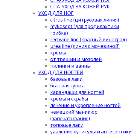
СПА-УХОД ЗА КОЖЕЙ РУК
УХОД ДЛЯ НОГ
citrus line (цитрусовая линия)
mykosept (для профилактики
грибка)
red wine line (красный виноград)
urea line (линия с мочевиной)
кремы
от трещин и мозолей
пилинги и ванны
УХОД ДЛЯ НОГТЕЙ
базовые лаки
быстрая сушка
карандаши для ногтей
кремы и скрабы
лечение и укрепление ногтей
немецкий маникюр
(запечатывание)
топовые лаки
удаление кутикулы и антисептики