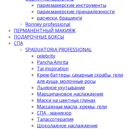
парикмахерские инструменты
парикмахерские принадлежности
расчески, брашинги
Ronney professional
ПЕРМАНЕНТНЫЙ МАКИЯЖ
ПОДАРОЧНЫЕ БОКСЫ
СПА
SPAQUATORIA PROFESSIONAL
celebrity
Pancha Amrita
Tai inspiration
Крем-баттеры, сахарные скрабы, гели
для душа, молочные росы
Льняное укутывание
Марципановое наслаждение
Маски на цветных глинах
Массажные масла, кремы, гели
СПА - маникюр
Талассотерапия
Шоколадное наслаждение