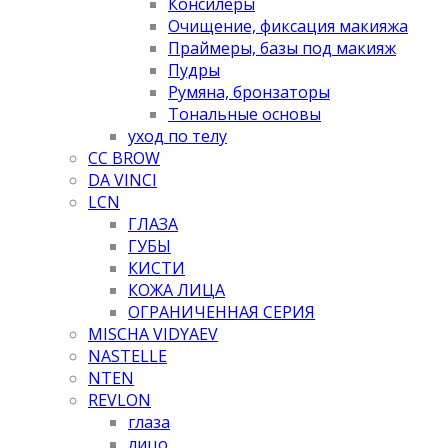
Консилеры
Очищение, фиксация макияжа
Праймеры, базы под макияж
Пудры
Румяна, бронзаторы
Тональные основы
уход по телу
CC BROW
DA VINCI
LCN
ГЛАЗА
ГУБЫ
КИСТИ
КОЖА ЛИЦА
ОГРАНИЧЕННАЯ СЕРИЯ
MISCHA VIDYAEV
NASTELLE
NTEN
REVLON
глаза
лицо