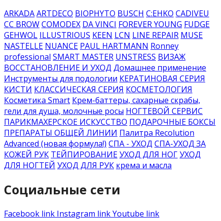
ARKADA
ARTDECO
BIOPHYTO
BUSCH
C:EHKO
CADIVEU
CC BROW
COMODEX
DA VINCI
FOREVER YOUNG
FUDGE
GEHWOL
ILLUSTRIOUS
KEEN
LCN
LINE REPAIR
MUSE
NASTELLE
NUANCE
PAUL HARTMANN
Ronney
professional
SMART MASTER
UNSTRESS
ВИЗАЖ
ВОССТАНОВЛЕНИЕ И УХОД
Домашнее применение
Инструменты для подологии
КЕРАТИНОВАЯ СЕРИЯ
КИСТИ
КЛАССИЧЕСКАЯ СЕРИЯ
КОСМЕТОЛОГИЯ
Косметика Smart
Крем-баттеры, сахарные скрабы,
гели для душа, молочные росы
НОГТЕВОЙ СЕРВИС
ПАРИКМАХЕРСКОЕ ИСКУССТВО
ПОДАРОЧНЫЕ БОКСЫ
ПРЕПАРАТЫ ОБЩЕЙ ЛИНИИ
Палитра Recolution
Advanced (новая формула!)
СПА - УХОД
СПА-УХОД ЗА
КОЖЕЙ РУК
ТЕЙПИРОВАНИЕ
УХОД ДЛЯ НОГ
УХОД
ДЛЯ НОГТЕЙ
УХОД ДЛЯ РУК
крема и масла
Социальные сети
Facebook link
Instagram link
Youtube link