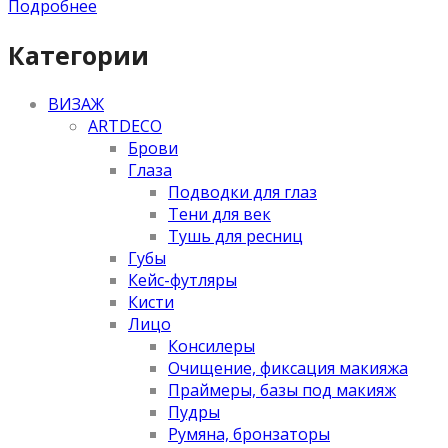
Подробнее
Категории
ВИЗАЖ
ARTDECO
Брови
Глаза
Подводки для глаз
Тени для век
Тушь для ресниц
Губы
Кейс-футляры
Кисти
Лицо
Консилеры
Очищение, фиксация макияжа
Праймеры, базы под макияж
Пудры
Румяна, бронзаторы