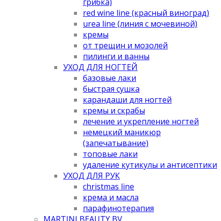
грибка)
red wine line (красный виноград)
urea line (линия с мочевиной)
кремы
от трещин и мозолей
пилинги и ванны
УХОД ДЛЯ НОГТЕЙ
базовые лаки
быстрая сушка
карандаши для ногтей
кремы и скрабы
лечение и укрепление ногтей
немецкий маникюр
(запечатывание)
топовые лаки
удаление кутикулы и антисептики
УХОД ДЛЯ РУК
christmas line
крема и масла
парафинотерапия
MARTINI BEAUTY BV