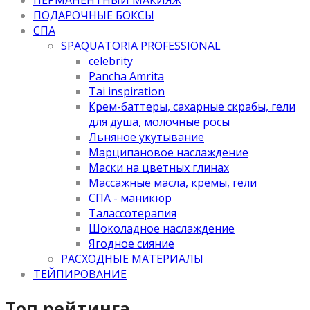
ПОДАРОЧНЫЕ БОКСЫ
СПА
SPAQUATORIA PROFESSIONAL
celebrity
Pancha Amrita
Tai inspiration
Крем-баттеры, сахарные скрабы, гели
для душа, молочные росы
Льняное укутывание
Марципановое наслаждение
Маски на цветных глинах
Массажные масла, кремы, гели
СПА - маникюр
Талассотерапия
Шоколадное наслаждение
Ягодное сияние
РАСХОДНЫЕ МАТЕРИАЛЫ
ТЕЙПИРОВАНИЕ
Топ рейтинга