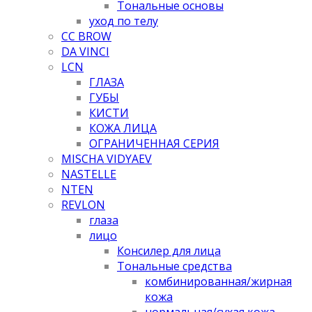
Тональные основы
уход по телу
CC BROW
DA VINCI
LCN
ГЛАЗА
ГУБЫ
КИСТИ
КОЖА ЛИЦА
ОГРАНИЧЕННАЯ СЕРИЯ
MISCHA VIDYAEV
NASTELLE
NTEN
REVLON
глаза
лицо
Консилер для лица
Тональные средства
комбинированная/жирная
кожа
нормальная/cухая кожа