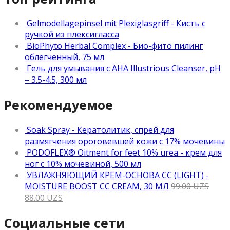
Gelmodellagepinsel mit Plexiglasgriff - Кисть с
ручкой из плексигласса
BioPhyto Herbal Complex - Био-фито пилинг
облегченный, 75 мл
Гель для умывания с АНА Illustrious Cleanser, рН
– 3.5-4.5, 300 мл
Рекомендуемое
Soak Spray - Кератолитик, спрей для
размягчения ороговевшей кожи с 17% мочевины
PODOFLEX® Oitment for feet 10% urea - крем для
ног с 10% мочевиной, 500 мл
УВЛАЖНЯЮЩИЙ КРЕМ-ОСНОВА CC (LIGHT) -
MOISTURE BOOST CC CREAM, 30 МЛ
99.00
UZS
88.00
UZS
Социальные сети