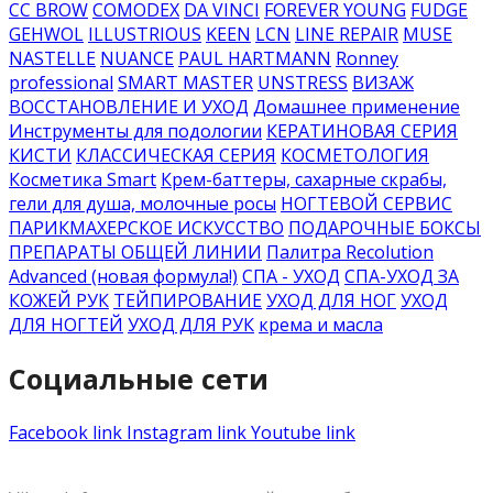
CC BROW
COMODEX
DA VINCI
FOREVER YOUNG
FUDGE
GEHWOL
ILLUSTRIOUS
KEEN
LCN
LINE REPAIR
MUSE
NASTELLE
NUANCE
PAUL HARTMANN
Ronney
professional
SMART MASTER
UNSTRESS
ВИЗАЖ
ВОССТАНОВЛЕНИЕ И УХОД
Домашнее применение
Инструменты для подологии
КЕРАТИНОВАЯ СЕРИЯ
КИСТИ
КЛАССИЧЕСКАЯ СЕРИЯ
КОСМЕТОЛОГИЯ
Косметика Smart
Крем-баттеры, сахарные скрабы,
гели для душа, молочные росы
НОГТЕВОЙ СЕРВИС
ПАРИКМАХЕРСКОЕ ИСКУССТВО
ПОДАРОЧНЫЕ БОКСЫ
ПРЕПАРАТЫ ОБЩЕЙ ЛИНИИ
Палитра Recolution
Advanced (новая формула!)
СПА - УХОД
СПА-УХОД ЗА
КОЖЕЙ РУК
ТЕЙПИРОВАНИЕ
УХОД ДЛЯ НОГ
УХОД
ДЛЯ НОГТЕЙ
УХОД ДЛЯ РУК
крема и масла
Социальные сети
Facebook link
Instagram link
Youtube link