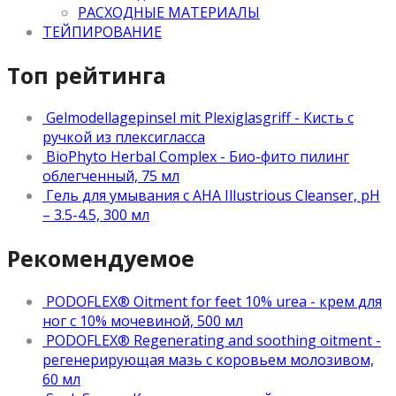
РАСХОДНЫЕ МАТЕРИАЛЫ
ТЕЙПИРОВАНИЕ
Топ рейтинга
Gelmodellagepinsel mit Plexiglasgriff - Кисть с
ручкой из плексигласса
BioPhyto Herbal Complex - Био-фито пилинг
облегченный, 75 мл
Гель для умывания с АНА Illustrious Cleanser, рН
– 3.5-4.5, 300 мл
Рекомендуемое
PODOFLEX® Oitment for feet 10% urea - крем для
ног с 10% мочевиной, 500 мл
PODOFLEX® Regenerating and soothing oitment -
регенерирующая мазь с коровьем молозивом,
60 мл