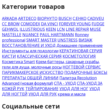
Категории товаров
ARKADA
ARTDECO
BIOPHYTO
BUSCH
C:EHKO
CADIVEU
CC BROW
COMODEX
DA VINCI
FOREVER YOUNG
FUDGE
GEHWOL
ILLUSTRIOUS
KEEN
LCN
LINE REPAIR
MUSE
NASTELLE
NUANCE
PAUL HARTMANN
Ronney
professional
SMART MASTER
UNSTRESS
ВИЗАЖ
ВОССТАНОВЛЕНИЕ И УХОД
Домашнее применение
Инструменты для подологии
КЕРАТИНОВАЯ СЕРИЯ
КИСТИ
КЛАССИЧЕСКАЯ СЕРИЯ
КОСМЕТОЛОГИЯ
Косметика Smart
Крем-баттеры, сахарные скрабы,
гели для душа, молочные росы
НОГТЕВОЙ СЕРВИС
ПАРИКМАХЕРСКОЕ ИСКУССТВО
ПОДАРОЧНЫЕ БОКСЫ
ПРЕПАРАТЫ ОБЩЕЙ ЛИНИИ
Палитра Recolution
Advanced (новая формула!)
СПА - УХОД
СПА-УХОД ЗА
КОЖЕЙ РУК
ТЕЙПИРОВАНИЕ
УХОД ДЛЯ НОГ
УХОД
ДЛЯ НОГТЕЙ
УХОД ДЛЯ РУК
крема и масла
Социальные сети