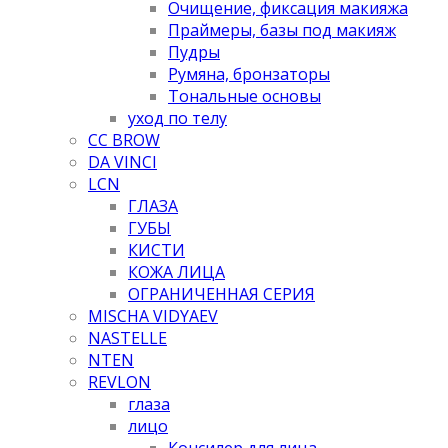
Очищение, фиксация макияжа
Праймеры, базы под макияж
Пудры
Румяна, бронзаторы
Тональные основы
уход по телу
CC BROW
DA VINCI
LCN
ГЛАЗА
ГУБЫ
КИСТИ
КОЖА ЛИЦА
ОГРАНИЧЕННАЯ СЕРИЯ
MISCHA VIDYAEV
NASTELLE
NTEN
REVLON
глаза
лицо
Консилер для лица