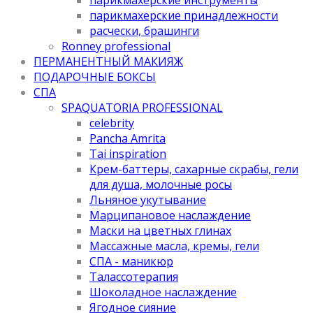
парикмахерские принадлежности
расчески, брашинги
Ronney professional
ПЕРМАНЕНТНЫЙ МАКИЯЖ
ПОДАРОЧНЫЕ БОКСЫ
СПА
SPAQUATORIA PROFESSIONAL
celebrity
Pancha Amrita
Tai inspiration
Крем-баттеры, сахарные скрабы, гели
для душа, молочные росы
Льняное укутывание
Марципановое наслаждение
Маски на цветных глинах
Массажные масла, кремы, гели
СПА - маникюр
Талассотерапия
Шоколадное наслаждение
Ягодное сияние