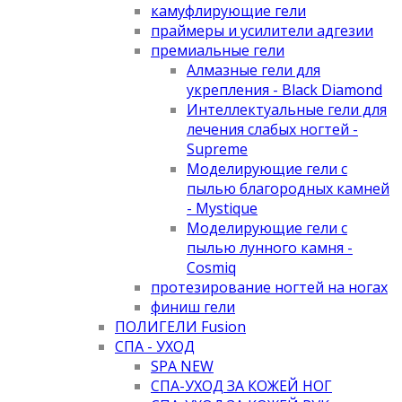
камуфлирующие гели
праймеры и усилители адгезии
премиальные гели
Алмазные гели для
укрепления - Black Diamond
Интеллектуальные гели для
лечения слабых ногтей -
Supreme
Моделирующие гели с
пылью благородных камней
- Mystique
Моделирующие гели с
пылью лунного камня -
Cosmiq
протезирование ногтей на ногах
финиш гели
ПОЛИГЕЛИ Fusion
СПА - УХОД
SPA NEW
СПА-УХОД ЗА КОЖЕЙ НОГ