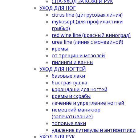
СПА-УХОД ЗА КОЖЕЙ РУК
УХОД ДЛЯ НОГ
citrus line (цитрусовая линия)
mykosept (для профилактики
грибка)
red wine line (красный виноград)
urea line (линия с мочевиной)
кремы
от трещин и мозолей
пилинги и ванны
УХОД ДЛЯ НОГТЕЙ
базовые лаки
быстрая сушка
карандаши для ногтей
кремы и скрабы
лечение и укрепление ногтей
немецкий маникюр
(запечатывание)
топовые лаки
удаление кутикулы и антисептики
УХОД ДЛЯ РУК