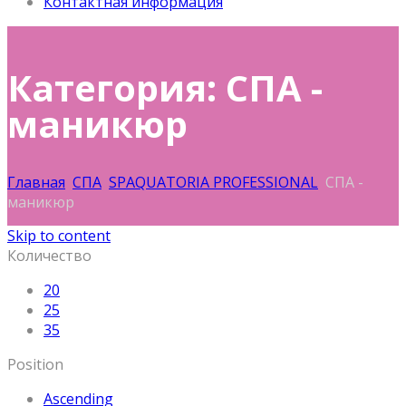
Контактная информация
Категория: СПА -
маникюр
Главная
СПА
SPAQUATORIA PROFESSIONAL
СПА -
маникюр
Skip to content
Количество
20
25
35
Position
Ascending