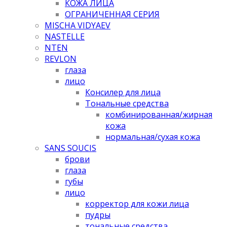
КОЖА ЛИЦА
ОГРАНИЧЕННАЯ СЕРИЯ
MISCHA VIDYAEV
NASTELLE
NTEN
REVLON
глаза
лицо
Консилер для лица
Тональные средства
комбинированная/жирная
кожа
нормальная/cухая кожа
SANS SOUCIS
брови
глаза
губы
лицо
корректор для кожи лица
пудры
тональные средства