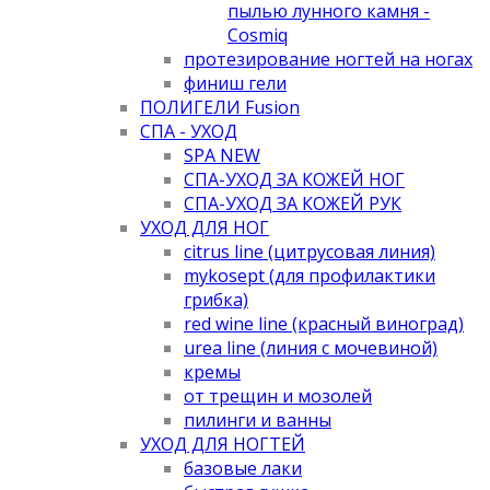
пылью лунного камня -
Cosmiq
протезирование ногтей на ногах
финиш гели
ПОЛИГЕЛИ Fusion
СПА - УХОД
SPA NEW
СПА-УХОД ЗА КОЖЕЙ НОГ
СПА-УХОД ЗА КОЖЕЙ РУК
УХОД ДЛЯ НОГ
citrus line (цитрусовая линия)
mykosept (для профилактики
грибка)
red wine line (красный виноград)
urea line (линия с мочевиной)
кремы
от трещин и мозолей
пилинги и ванны
УХОД ДЛЯ НОГТЕЙ
базовые лаки