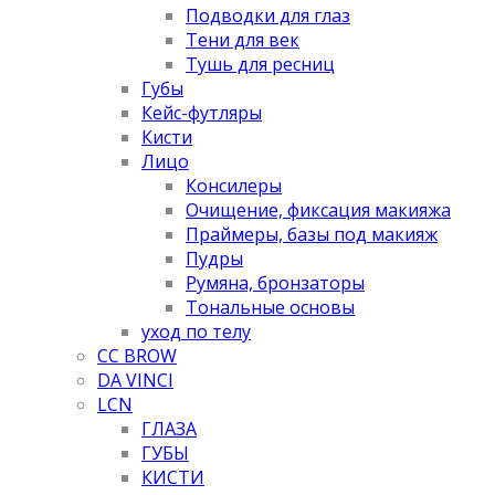
Подводки для глаз
Тени для век
Тушь для ресниц
Губы
Кейс-футляры
Кисти
Лицо
Консилеры
Очищение, фиксация макияжа
Праймеры, базы под макияж
Пудры
Румяна, бронзаторы
Тональные основы
уход по телу
CC BROW
DA VINCI
LCN
ГЛАЗА
ГУБЫ
КИСТИ