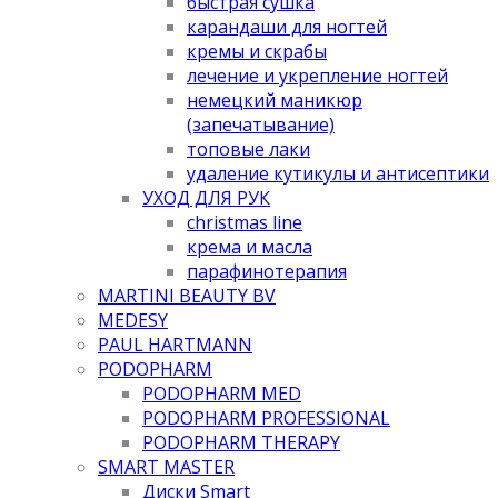
быстрая сушка
карандаши для ногтей
кремы и скрабы
лечение и укрепление ногтей
немецкий маникюр
(запечатывание)
топовые лаки
удаление кутикулы и антисептики
УХОД ДЛЯ РУК
christmas line
крема и масла
парафинотерапия
MARTINI BEAUTY BV
MEDESY
PAUL HARTMANN
PODOPHARM
PODOPHARM MED
PODOPHARM PROFESSIONAL
PODOPHARM THERAPY
SMART MASTER
Диски Smart