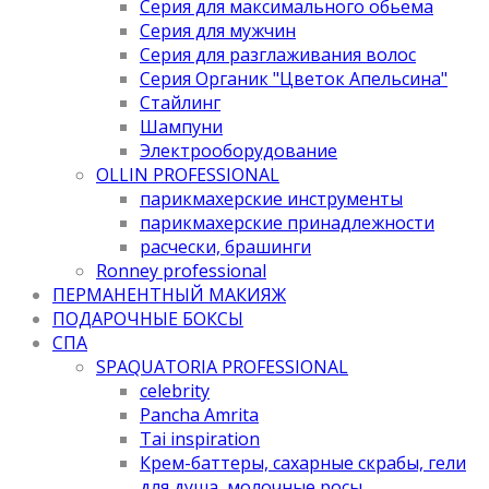
Серия для максимального обьема
Серия для мужчин
Серия для разглаживания волос
Серия Органик "Цветок Апельсина"
Стайлинг
Шампуни
Электрооборудование
OLLIN PROFESSIONAL
парикмахерские инструменты
парикмахерские принадлежности
расчески, брашинги
Ronney professional
ПЕРМАНЕНТНЫЙ МАКИЯЖ
ПОДАРОЧНЫЕ БОКСЫ
СПА
SPAQUATORIA PROFESSIONAL
celebrity
Pancha Amrita
Tai inspiration
Крем-баттеры, сахарные скрабы, гели
для душа, молочные росы