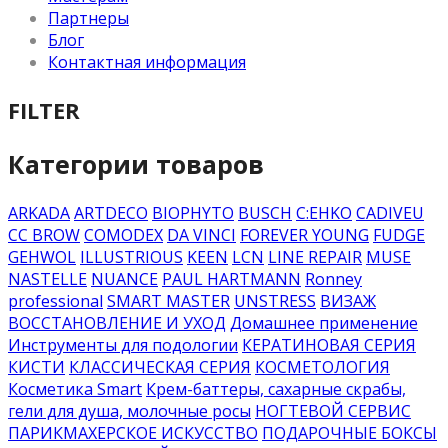
Партнеры
Блог
Контактная информация
FILTER
Категории товаров
ARKADA
ARTDECO
BIOPHYTO
BUSCH
C:EHKO
CADIVEU
CC BROW
COMODEX
DA VINCI
FOREVER YOUNG
FUDGE
GEHWOL
ILLUSTRIOUS
KEEN
LCN
LINE REPAIR
MUSE
NASTELLE
NUANCE
PAUL HARTMANN
Ronney
professional
SMART MASTER
UNSTRESS
ВИЗАЖ
ВОССТАНОВЛЕНИЕ И УХОД
Домашнее применение
Инструменты для подологии
КЕРАТИНОВАЯ СЕРИЯ
КИСТИ
КЛАССИЧЕСКАЯ СЕРИЯ
КОСМЕТОЛОГИЯ
Косметика Smart
Крем-баттеры, сахарные скрабы,
гели для душа, молочные росы
НОГТЕВОЙ СЕРВИС
ПАРИКМАХЕРСКОЕ ИСКУССТВО
ПОДАРОЧНЫЕ БОКСЫ