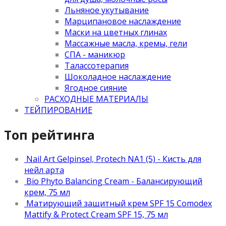
Льняное укутывание
Марципановое наслаждение
Маски на цветных глинах
Массажные масла, кремы, гели
СПА - маникюр
Талассотерапия
Шоколадное наслаждение
Ягодное сияние
РАСХОДНЫЕ МАТЕРИАЛЫ
ТЕЙПИРОВАНИЕ
Топ рейтинга
Nail Art Gelpinsel, Protech NA1 (5) - Кисть для
нейл арта
Bio Phyto Balancing Cream - Балансирующий
крем, 75 мл
Матирующий защитный крем SPF 15 Comodex
Mattify & Protect Cream SPF 15, 75 мл