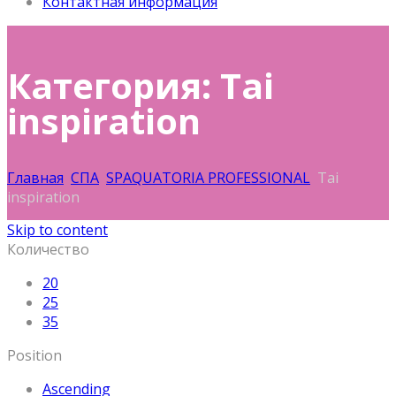
Контактная информация
Категория: Tai
inspiration
Главная
СПА
SPAQUATORIA PROFESSIONAL
Tai
inspiration
Skip to content
Количество
20
25
35
Position
Ascending