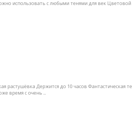
но использовать с любыми тенями для век Цветовой эф
кая растушёвка Держится до 10 часов Фантастическая тек
е время с очень ...