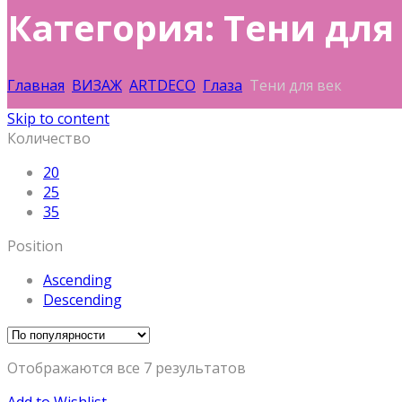
Категория: Тени для
Главная
ВИЗАЖ
ARTDECO
Глаза
Тени для век
Skip to content
Количество
20
25
35
Position
Ascending
Descending
Отображаются все 7 результатов