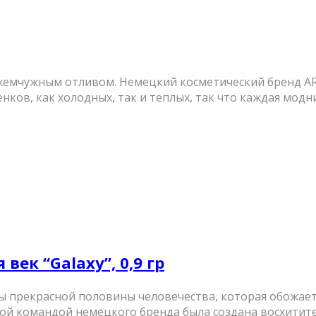
м жемчужным отливом. Немецкий косметический бренд A
ов, как холодных, так и теплых, так что каждая модниц
 век “Galaxy”, 0,9 гр
прекрасной половины человечества, которая обожает
й командой немецкого бренда была создана восхититель