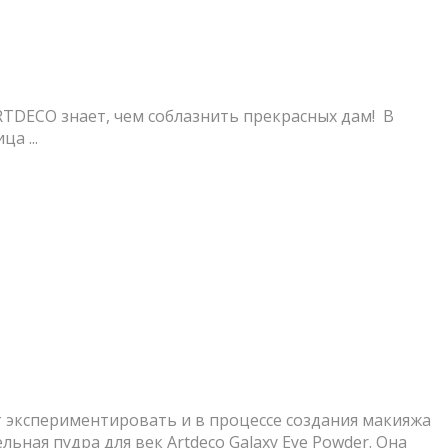
RTDECO знает, чем соблазнить прекрасных дам! В
а ...
 экспериментировать и в процессе создания макияжа
ная пудра для век Artdeco Galaxy Eye Powder. Она