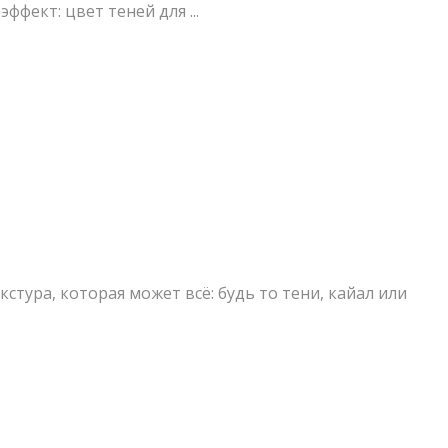
фект: цвет теней для ...
стура, которая может всё: будь то тени, кайал или