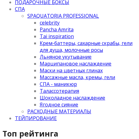
ПОДАРОЧНЫЕ БОКСЫ
СПА
SPAQUATORIA PROFESSIONAL
celebrity
Pancha Amrita
Tai inspiration
Крем-баттеры, сахарные скрабы, гели
для душа, молочные росы
Льняное укутывание
Марципановое наслаждение
Маски на цветных глинах
Массажные масла, кремы, гели
СПА - маникюр
Талассотерапия
Шоколадное наслаждение
Ягодное сияние
РАСХОДНЫЕ МАТЕРИАЛЫ
ТЕЙПИРОВАНИЕ
Топ рейтинга