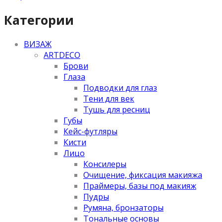
Категории
ВИЗАЖ
ARTDECO
Брови
Глаза
Подводки для глаз
Тени для век
Тушь для ресниц
Губы
Кейс-футляры
Кисти
Лицо
Консилеры
Очищение, фиксация макияжа
Праймеры, базы под макияж
Пудры
Румяна, бронзаторы
Тональные основы