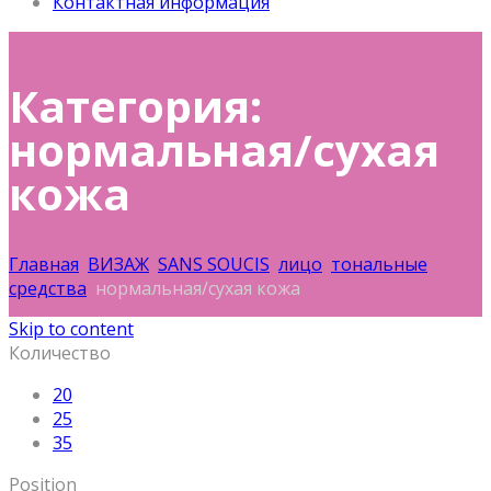
Контактная информация
Категория:
нормальная/cухая
кожа
Главная
ВИЗАЖ
SANS SOUCIS
лицо
тональные
средства
нормальная/cухая кожа
Skip to content
Количество
20
25
35
Position