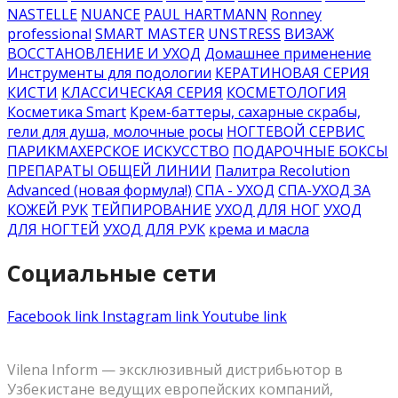
NASTELLE
NUANCE
PAUL HARTMANN
Ronney
professional
SMART MASTER
UNSTRESS
ВИЗАЖ
ВОССТАНОВЛЕНИЕ И УХОД
Домашнее применение
Инструменты для подологии
КЕРАТИНОВАЯ СЕРИЯ
КИСТИ
КЛАССИЧЕСКАЯ СЕРИЯ
КОСМЕТОЛОГИЯ
Косметика Smart
Крем-баттеры, сахарные скрабы,
гели для душа, молочные росы
НОГТЕВОЙ СЕРВИС
ПАРИКМАХЕРСКОЕ ИСКУССТВО
ПОДАРОЧНЫЕ БОКСЫ
ПРЕПАРАТЫ ОБЩЕЙ ЛИНИИ
Палитра Recolution
Advanced (новая формула!)
СПА - УХОД
СПА-УХОД ЗА
КОЖЕЙ РУК
ТЕЙПИРОВАНИЕ
УХОД ДЛЯ НОГ
УХОД
ДЛЯ НОГТЕЙ
УХОД ДЛЯ РУК
крема и масла
Социальные сети
Facebook link
Instagram link
Youtube link
Vilena Inform — эксклюзивный дистрибьютор в
Узбекистане ведущих европейских компаний,