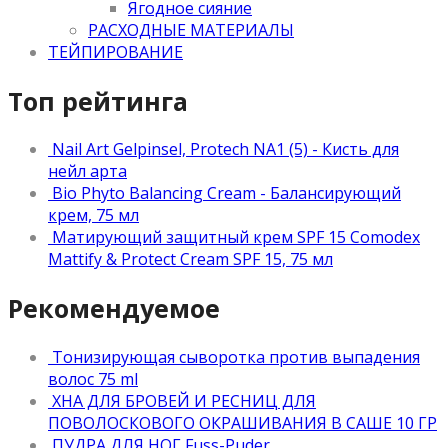
Ягодное сияние
РАСХОДНЫЕ МАТЕРИАЛЫ
ТЕЙПИРОВАНИЕ
Топ рейтинга
Nail Art Gelpinsel, Protech NA1 (5) - Кисть для
нейл арта
Bio Phyto Balancing Cream - Балансирующий
крем, 75 мл
Матирующий защитный крем SPF 15 Comodex
Mattify & Protect Cream SPF 15, 75 мл
Рекомендуемое
Тонизирующая сыворотка против выпадения
волос 75 ml
ХНА ДЛЯ БРОВЕЙ И РЕСНИЦ ДЛЯ
ПОВОЛОСКОВОГО ОКРАШИВАНИЯ В САШЕ 10 ГР
ПУДРА ДЛЯ НОГ Fuss-Puder.