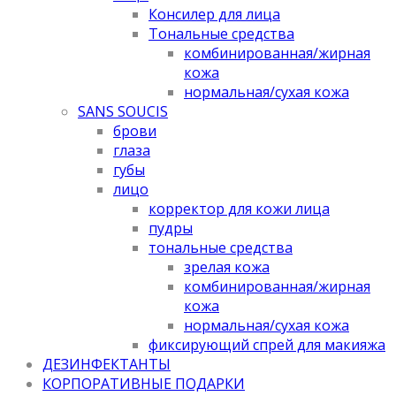
Консилер для лица
Тональные средства
комбинированная/жирная
кожа
нормальная/cухая кожа
SANS SOUCIS
брови
глаза
губы
лицо
корректор для кожи лица
пудры
тональные средства
зрелая кожа
комбинированная/жирная
кожа
нормальная/cухая кожа
фиксирующий спрей для макияжа
ДЕЗИНФЕКТАНТЫ
КОРПОРАТИВНЫЕ ПОДАРКИ