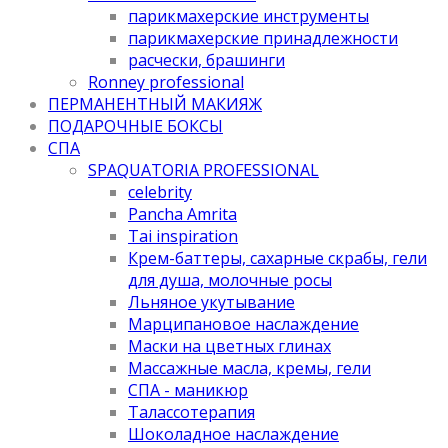
парикмахерские инструменты
парикмахерские принадлежности
расчески, брашинги
Ronney professional
ПЕРМАНЕНТНЫЙ МАКИЯЖ
ПОДАРОЧНЫЕ БОКСЫ
СПА
SPAQUATORIA PROFESSIONAL
celebrity
Pancha Amrita
Tai inspiration
Крем-баттеры, сахарные скрабы, гели
для душа, молочные росы
Льняное укутывание
Марципановое наслаждение
Маски на цветных глинах
Массажные масла, кремы, гели
СПА - маникюр
Талассотерапия
Шоколадное наслаждение