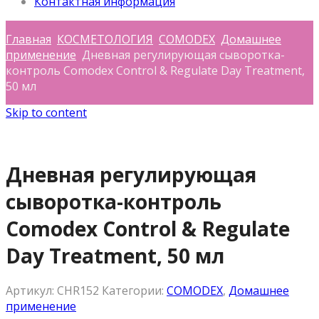
Контактная информация
Главная
КОСМЕТОЛОГИЯ
COMODEX
Домашнее
применение
Дневная регулирующая сыворотка-
контроль Comodex Control & Regulate Day Treatment,
50 мл
Skip to content
Дневная регулирующая
сыворотка-контроль
Comodex Control & Regulate
Day Treatment, 50 мл
Артикул:
CHR152
Категории:
COMODEX
,
Домашнее
применение