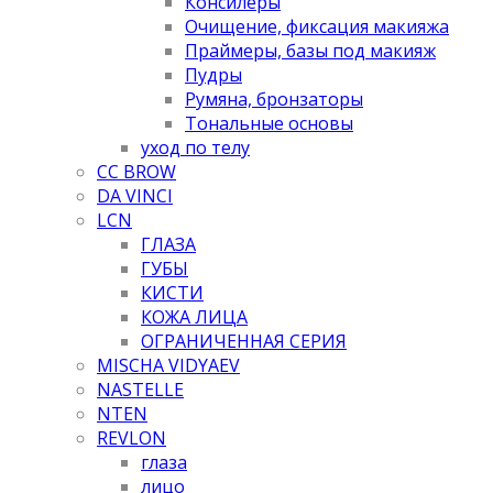
Консилеры
Очищение, фиксация макияжа
Праймеры, базы под макияж
Пудры
Румяна, бронзаторы
Тональные основы
уход по телу
CC BROW
DA VINCI
LCN
ГЛАЗА
ГУБЫ
КИСТИ
КОЖА ЛИЦА
ОГРАНИЧЕННАЯ СЕРИЯ
MISCHA VIDYAEV
NASTELLE
NTEN
REVLON
глаза
лицо