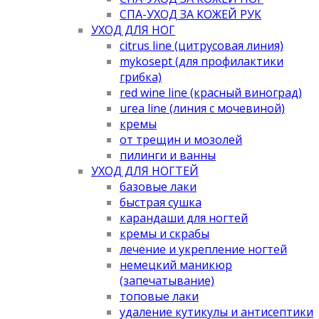
СПА-УХОД ЗА КОЖЕЙ РУК
УХОД ДЛЯ НОГ
citrus line (цитрусовая линия)
mykosept (для профилактики
грибка)
red wine line (красный виноград)
urea line (линия с мочевиной)
кремы
от трещин и мозолей
пилинги и ванны
УХОД ДЛЯ НОГТЕЙ
базовые лаки
быстрая сушка
карандаши для ногтей
кремы и скрабы
лечение и укрепление ногтей
немецкий маникюр
(запечатывание)
топовые лаки
удаление кутикулы и антисептики