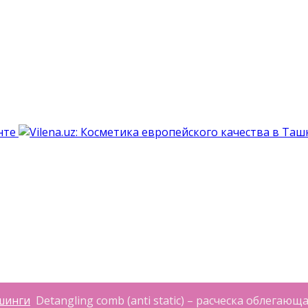
шинги
Detangling comb (anti static) – расческа облегаю