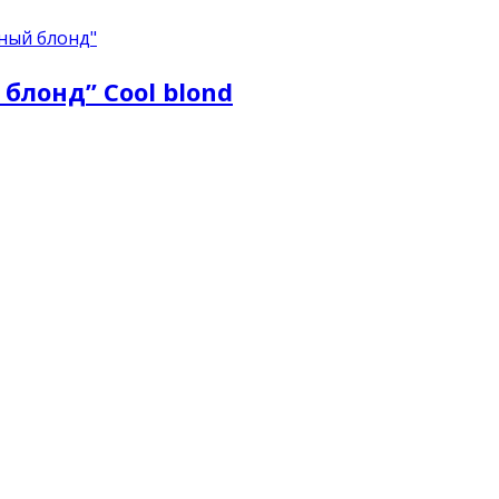
ный блонд"
лонд” Сool blond