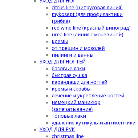
УХОД ДЛЯ НОГ
citrus line (цитрусовая линия)
mykosept (для профилактики
грибка)
red wine line (красный виноград)
urea line (линия с мочевиной)
кремы
от трещин и мозолей
пилинги и ванны
УХОД ДЛЯ НОГТЕЙ
базовые лаки
быстрая сушка
карандаши для ногтей
кремы и скрабы
лечение и укрепление ногтей
немецкий маникюр
(запечатывание)
топовые лаки
удаление кутикулы и антисептики
УХОД ДЛЯ РУК
christmas line