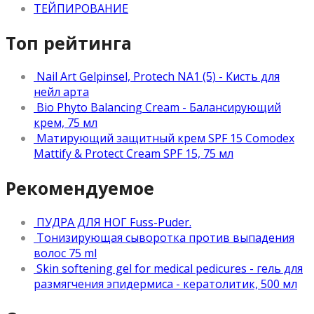
ТЕЙПИРОВАНИЕ
Топ рейтинга
Nail Art Gelpinsel, Protech NA1 (5) - Кисть для
нейл арта
Bio Phyto Balancing Cream - Балансирующий
крем, 75 мл
Матирующий защитный крем SPF 15 Comodex
Mattify & Protect Cream SPF 15, 75 мл
Рекомендуемое
ПУДРА ДЛЯ НОГ Fuss-Puder.
Тонизирующая сыворотка против выпадения
волос 75 ml
Skin softening gel for medical pedicures - гель для
размягчения эпидермиса - кератолитик, 500 мл