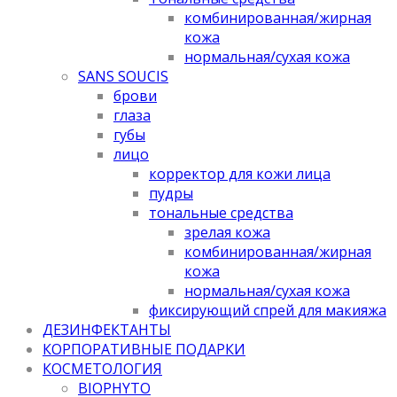
комбинированная/жирная
кожа
нормальная/cухая кожа
SANS SOUCIS
брови
глаза
губы
лицо
корректор для кожи лица
пудры
тональные средства
зрелая кожа
комбинированная/жирная
кожа
нормальная/cухая кожа
фиксирующий спрей для макияжа
ДЕЗИНФЕКТАНТЫ
КОРПОРАТИВНЫЕ ПОДАРКИ
КОСМЕТОЛОГИЯ
BIOPHYTO