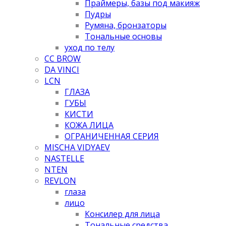
Праймеры, базы под макияж
Пудры
Румяна, бронзаторы
Тональные основы
уход по телу
CC BROW
DA VINCI
LCN
ГЛАЗА
ГУБЫ
КИСТИ
КОЖА ЛИЦА
ОГРАНИЧЕННАЯ СЕРИЯ
MISCHA VIDYAEV
NASTELLE
NTEN
REVLON
глаза
лицо
Консилер для лица
Тональные средства