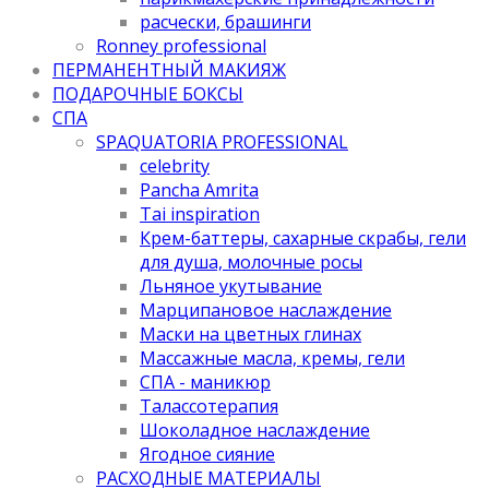
расчески, брашинги
Ronney professional
ПЕРМАНЕНТНЫЙ МАКИЯЖ
ПОДАРОЧНЫЕ БОКСЫ
СПА
SPAQUATORIA PROFESSIONAL
celebrity
Pancha Amrita
Tai inspiration
Крем-баттеры, сахарные скрабы, гели
для душа, молочные росы
Льняное укутывание
Марципановое наслаждение
Маски на цветных глинах
Массажные масла, кремы, гели
СПА - маникюр
Талассотерапия
Шоколадное наслаждение
Ягодное сияние
РАСХОДНЫЕ МАТЕРИАЛЫ