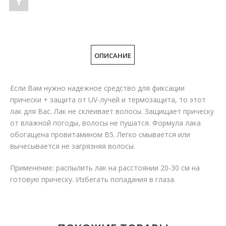
Share
"Hairspray
–
ОПИСАНИЕ
Лак
для
Если Вам нужно надежное средство для фиксации
волос,
прически + защита от UV-лучей и термозащита, то этот
лак для Вас. Лак не склеивает волосы. Защищает прическу
300
от влажной погоды, волосы не пушатся. Формула лака
обогащена провитамином В5. Легко смывается или
мл"
вычесывается не загрязняя волосы.
on
Применение: распылить лак на расстоянии 20-30 см на
Facebook
готовую прическу. Избегать попадания в глаза.