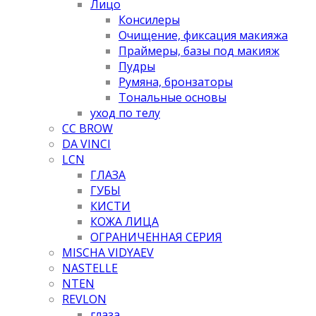
Лицо
Консилеры
Очищение, фиксация макияжа
Праймеры, базы под макияж
Пудры
Румяна, бронзаторы
Тональные основы
уход по телу
CC BROW
DA VINCI
LCN
ГЛАЗА
ГУБЫ
КИСТИ
КОЖА ЛИЦА
ОГРАНИЧЕННАЯ СЕРИЯ
MISCHA VIDYAEV
NASTELLE
NTEN
REVLON
глаза