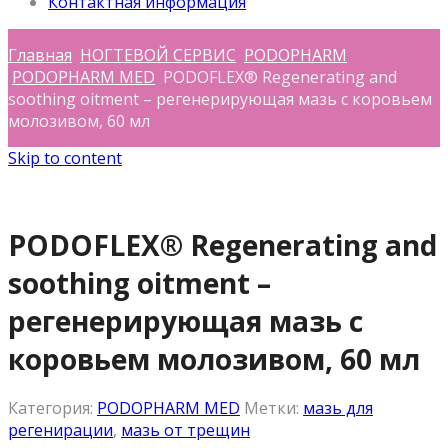
Контактная информация
Главная
НОГТЕВОЙ СЕРВИС
PODOPHARM
PODOPHARM MED
PODOFLEX® Regenerating and
soothing oitment – регенерирующая мазь с коровьем
молозивом, 60 мл
Skip to content
PODOFLEX® Regenerating and
soothing oitment –
регенерирующая мазь с
коровьем молозивом, 60 мл
Категория:
PODOPHARM MED
Метки:
мазь для
регенирации
,
мазь от трещин