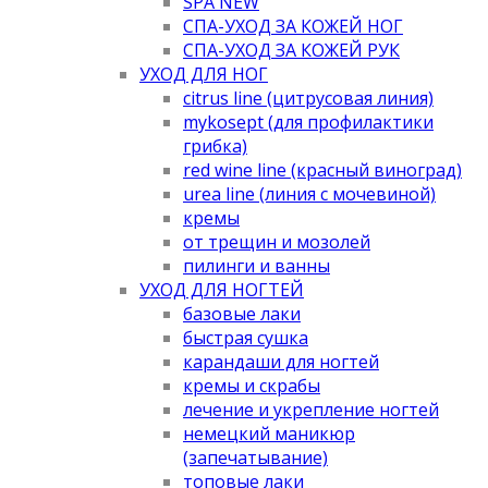
SPA NEW
СПА-УХОД ЗА КОЖЕЙ НОГ
СПА-УХОД ЗА КОЖЕЙ РУК
УХОД ДЛЯ НОГ
citrus line (цитрусовая линия)
mykosept (для профилактики
грибка)
red wine line (красный виноград)
urea line (линия с мочевиной)
кремы
от трещин и мозолей
пилинги и ванны
УХОД ДЛЯ НОГТЕЙ
базовые лаки
быстрая сушка
карандаши для ногтей
кремы и скрабы
лечение и укрепление ногтей
немецкий маникюр
(запечатывание)
топовые лаки