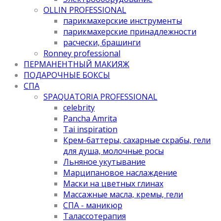
OLLIN PROFESSIONAL
парикмахерские инструменты
парикмахерские принадлежности
расчески, брашинги
Ronney professional
ПЕРМАНЕНТНЫЙ МАКИЯЖ
ПОДАРОЧНЫЕ БОКСЫ
СПА
SPAQUATORIA PROFESSIONAL
celebrity
Pancha Amrita
Tai inspiration
Крем-баттеры, сахарные скрабы, гели
для душа, молочные росы
Льняное укутывание
Марципановое наслаждение
Маски на цветных глинах
Массажные масла, кремы, гели
СПА - маникюр
Талассотерапия