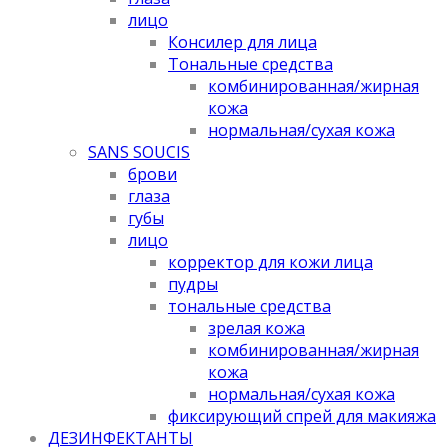
лицо
Консилер для лица
Тональные средства
комбинированная/жирная
кожа
нормальная/cухая кожа
SANS SOUCIS
брови
глаза
губы
лицо
корректор для кожи лица
пудры
тональные средства
зрелая кожа
комбинированная/жирная
кожа
нормальная/cухая кожа
фиксирующий спрей для макияжа
ДЕЗИНФЕКТАНТЫ