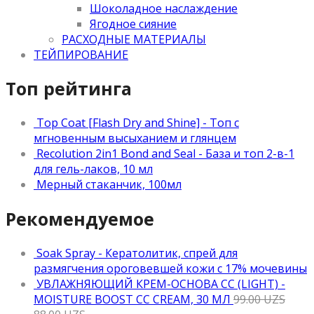
Шоколадное наслаждение
Ягодное сияние
РАСХОДНЫЕ МАТЕРИАЛЫ
ТЕЙПИРОВАНИЕ
Топ рейтинга
Top Coat [Flash Dry and Shine] - Топ с
мгновенным высыханием и глянцем
Recolution 2in1 Bond and Seal - База и топ 2-в-1
для гель-лаков, 10 мл
Мерный стаканчик, 100мл
Рекомендуемое
Soak Spray - Кератолитик, спрей для
размягчения ороговевшей кожи с 17% мочевины
УВЛАЖНЯЮЩИЙ КРЕМ-ОСНОВА CC (LIGHT) -
MOISTURE BOOST CC CREAM, 30 МЛ
99.00
UZS