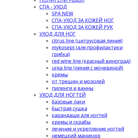
СПА - УХОД
SPA NEW
СПА-УХОД ЗА КОЖЕЙ НОГ
СПА-УХОД ЗА КОЖЕЙ РУК
УХОД ДЛЯ НОГ
citrus line (цитрусовая линия)
mykosept (для профилактики
грибка)
red wine line (красный виноград)
urea line (линия с мочевиной)
кремы
от трещин и мозолей
пилинги и ванны
УХОД ДЛЯ НОГТЕЙ
базовые лаки
быстрая сушка
карандаши для ногтей
кремы и скрабы
лечение и укрепление ногтей
немецкий маникюр