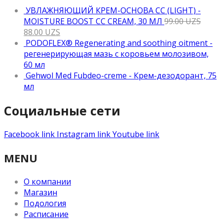
УВЛАЖНЯЮЩИЙ КРЕМ-ОСНОВА CC (LIGHT) -
MOISTURE BOOST CC CREAM, 30 МЛ
99.00
UZS
88.00
UZS
PODOFLEX® Regenerating and soothing oitment -
регенерирующая мазь с коровьем молозивом,
60 мл
Gehwol Med Fubdeo-creme - Крем-дезодорант, 75
мл
Социальные сети
Facebook link
Instagram link
Youtube link
MENU
О компании
Магазин
Подология
Расписание