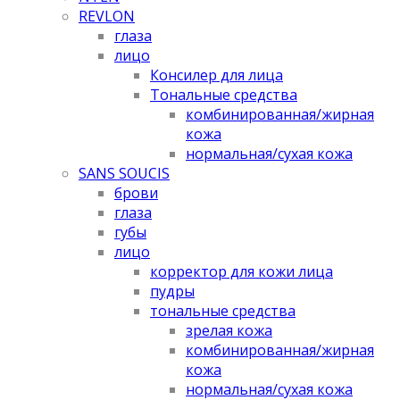
REVLON
глаза
лицо
Консилер для лица
Тональные средства
комбинированная/жирная
кожа
нормальная/cухая кожа
SANS SOUCIS
брови
глаза
губы
лицо
корректор для кожи лица
пудры
тональные средства
зрелая кожа
комбинированная/жирная
кожа
нормальная/cухая кожа