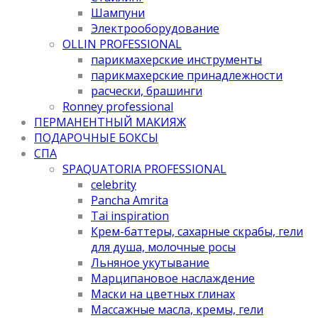
Шампуни
Электрооборудование
OLLIN PROFESSIONAL
парикмахерские инструменты
парикмахерские принадлежности
расчески, брашинги
Ronney professional
ПЕРМАНЕНТНЫЙ МАКИЯЖ
ПОДАРОЧНЫЕ БОКСЫ
СПА
SPAQUATORIA PROFESSIONAL
celebrity
Pancha Amrita
Tai inspiration
Крем-баттеры, сахарные скрабы, гели
для душа, молочные росы
Льняное укутывание
Марципановое наслаждение
Маски на цветных глинах
Массажные масла, кремы, гели