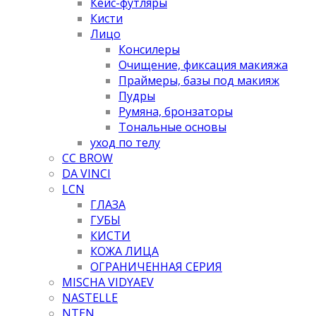
Кейс-футляры
Кисти
Лицо
Консилеры
Очищение, фиксация макияжа
Праймеры, базы под макияж
Пудры
Румяна, бронзаторы
Тональные основы
уход по телу
CC BROW
DA VINCI
LCN
ГЛАЗА
ГУБЫ
КИСТИ
КОЖА ЛИЦА
ОГРАНИЧЕННАЯ СЕРИЯ
MISCHA VIDYAEV
NASTELLE
NTEN