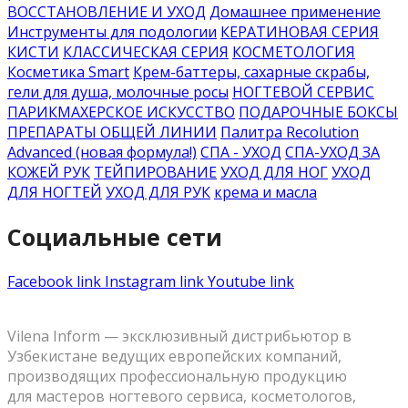
ВОССТАНОВЛЕНИЕ И УХОД
Домашнее применение
Инструменты для подологии
КЕРАТИНОВАЯ СЕРИЯ
КИСТИ
КЛАССИЧЕСКАЯ СЕРИЯ
КОСМЕТОЛОГИЯ
Косметика Smart
Крем-баттеры, сахарные скрабы,
гели для душа, молочные росы
НОГТЕВОЙ СЕРВИС
ПАРИКМАХЕРСКОЕ ИСКУССТВО
ПОДАРОЧНЫЕ БОКСЫ
ПРЕПАРАТЫ ОБЩЕЙ ЛИНИИ
Палитра Recolution
Advanced (новая формула!)
СПА - УХОД
СПА-УХОД ЗА
КОЖЕЙ РУК
ТЕЙПИРОВАНИЕ
УХОД ДЛЯ НОГ
УХОД
ДЛЯ НОГТЕЙ
УХОД ДЛЯ РУК
крема и масла
Социальные сети
Facebook link
Instagram link
Youtube link
Vilena Inform — эксклюзивный дистрибьютор в
Узбекистане ведущих европейских компаний,
производящих профессиональную продукцию
для мастеров ногтевого сервиса, косметологов,