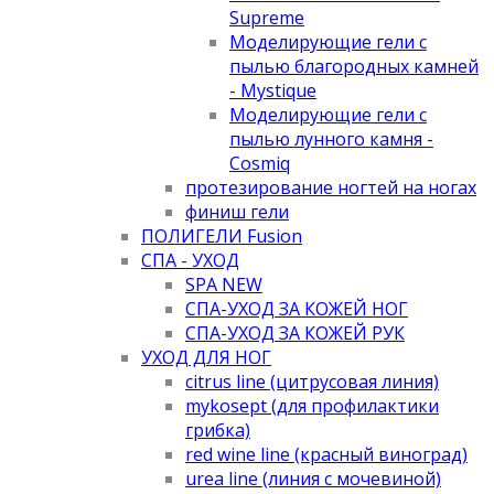
Supreme
Моделирующие гели с
пылью благородных камней
- Mystique
Моделирующие гели с
пылью лунного камня -
Cosmiq
протезирование ногтей на ногах
финиш гели
ПОЛИГЕЛИ Fusion
СПА - УХОД
SPA NEW
СПА-УХОД ЗА КОЖЕЙ НОГ
СПА-УХОД ЗА КОЖЕЙ РУК
УХОД ДЛЯ НОГ
citrus line (цитрусовая линия)
mykosept (для профилактики
грибка)
red wine line (красный виноград)
urea line (линия с мочевиной)