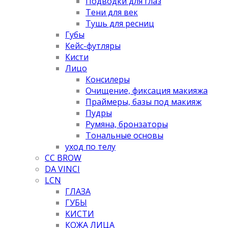
Подводки для глаз
Тени для век
Тушь для ресниц
Губы
Кейс-футляры
Кисти
Лицо
Консилеры
Очищение, фиксация макияжа
Праймеры, базы под макияж
Пудры
Румяна, бронзаторы
Тональные основы
уход по телу
CC BROW
DA VINCI
LCN
ГЛАЗА
ГУБЫ
КИСТИ
КОЖА ЛИЦА