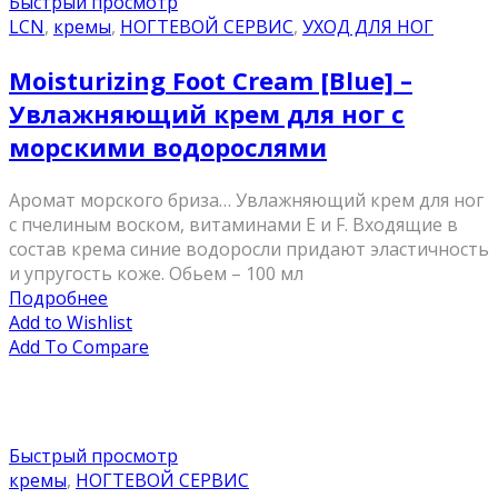
Быстрый просмотр
LCN
,
кремы
,
НОГТЕВОЙ СЕРВИС
,
УХОД ДЛЯ НОГ
Moisturizing Foot Cream [Blue] –
Увлажняющий крем для ног с
морскими водорослями
Аромат морского бриза… Увлажняющий крем для ног
с пчелиным воском, витаминами Е и F. Входящие в
состав крема синие водоросли придают эластичность
и упругость коже. Обьем – 100 мл
Подробнее
Add to Wishlist
Add To Compare
Быстрый просмотр
кремы
,
НОГТЕВОЙ СЕРВИС