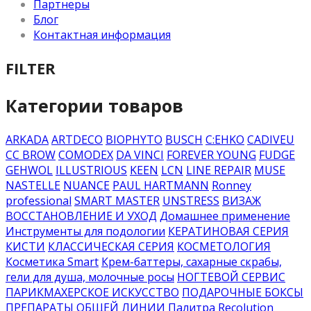
Партнеры
Блог
Контактная информация
FILTER
Категории товаров
ARKADA
ARTDECO
BIOPHYTO
BUSCH
C:EHKO
CADIVEU
CC BROW
COMODEX
DA VINCI
FOREVER YOUNG
FUDGE
GEHWOL
ILLUSTRIOUS
KEEN
LCN
LINE REPAIR
MUSE
NASTELLE
NUANCE
PAUL HARTMANN
Ronney
professional
SMART MASTER
UNSTRESS
ВИЗАЖ
ВОССТАНОВЛЕНИЕ И УХОД
Домашнее применение
Инструменты для подологии
КЕРАТИНОВАЯ СЕРИЯ
КИСТИ
КЛАССИЧЕСКАЯ СЕРИЯ
КОСМЕТОЛОГИЯ
Косметика Smart
Крем-баттеры, сахарные скрабы,
гели для душа, молочные росы
НОГТЕВОЙ СЕРВИС
ПАРИКМАХЕРСКОЕ ИСКУССТВО
ПОДАРОЧНЫЕ БОКСЫ
ПРЕПАРАТЫ ОБЩЕЙ ЛИНИИ
Палитра Recolution