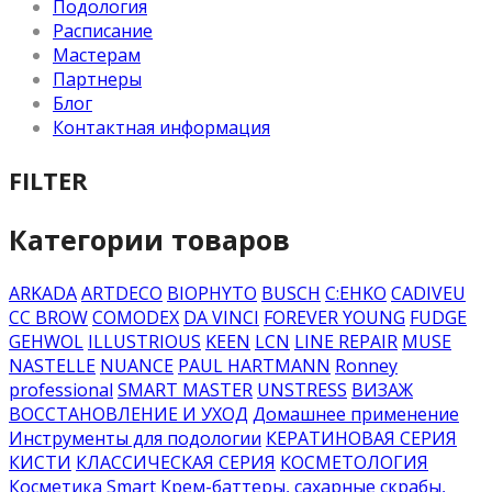
Подология
Расписание
Мастерам
Партнеры
Блог
Контактная информация
FILTER
Категории товаров
ARKADA
ARTDECO
BIOPHYTO
BUSCH
C:EHKO
CADIVEU
CC BROW
COMODEX
DA VINCI
FOREVER YOUNG
FUDGE
GEHWOL
ILLUSTRIOUS
KEEN
LCN
LINE REPAIR
MUSE
NASTELLE
NUANCE
PAUL HARTMANN
Ronney
professional
SMART MASTER
UNSTRESS
ВИЗАЖ
ВОССТАНОВЛЕНИЕ И УХОД
Домашнее применение
Инструменты для подологии
КЕРАТИНОВАЯ СЕРИЯ
КИСТИ
КЛАССИЧЕСКАЯ СЕРИЯ
КОСМЕТОЛОГИЯ
Косметика Smart
Крем-баттеры, сахарные скрабы,