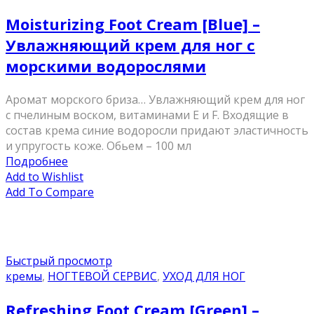
Moisturizing Foot Cream [Blue] –
Увлажняющий крем для ног с
морскими водорослями
Аромат морского бриза… Увлажняющий крем для ног
с пчелиным воском, витаминами Е и F. Входящие в
состав крема синие водоросли придают эластичность
и упругость коже. Обьем – 100 мл
Подробнее
Add to Wishlist
Add To Compare
Быстрый просмотр
кремы
,
НОГТЕВОЙ СЕРВИС
,
УХОД ДЛЯ НОГ
Refreshing Foot Cream [Green] –