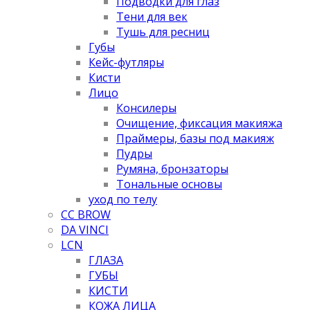
Подводки для глаз
Тени для век
Тушь для ресниц
Губы
Кейс-футляры
Кисти
Лицо
Консилеры
Очищение, фиксация макияжа
Праймеры, базы под макияж
Пудры
Румяна, бронзаторы
Тональные основы
уход по телу
CC BROW
DA VINCI
LCN
ГЛАЗА
ГУБЫ
КИСТИ
КОЖА ЛИЦА