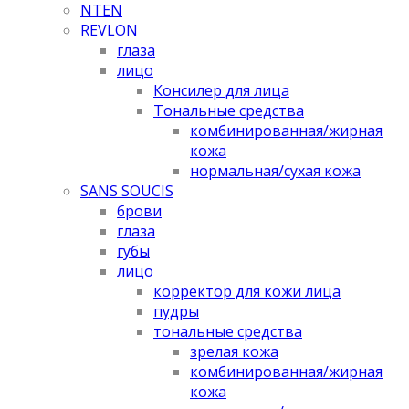
NTEN
REVLON
глаза
лицо
Консилер для лица
Тональные средства
комбинированная/жирная
кожа
нормальная/cухая кожа
SANS SOUCIS
брови
глаза
губы
лицо
корректор для кожи лица
пудры
тональные средства
зрелая кожа
комбинированная/жирная
кожа