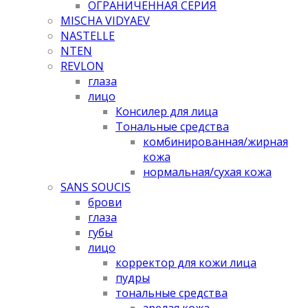
ОГРАНИЧЕННАЯ СЕРИЯ
MISCHA VIDYAEV
NASTELLE
NTEN
REVLON
глаза
лицо
Консилер для лица
Тональные средства
комбинированная/жирная
кожа
нормальная/cухая кожа
SANS SOUCIS
брови
глаза
губы
лицо
корректор для кожи лица
пудры
тональные средства
зрелая кожа