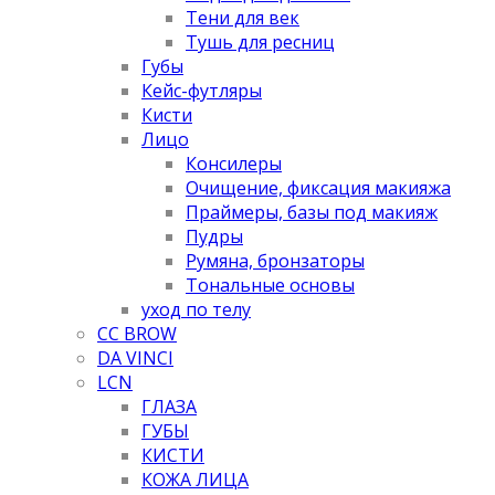
Тени для век
Тушь для ресниц
Губы
Кейс-футляры
Кисти
Лицо
Консилеры
Очищение, фиксация макияжа
Праймеры, базы под макияж
Пудры
Румяна, бронзаторы
Тональные основы
уход по телу
CC BROW
DA VINCI
LCN
ГЛАЗА
ГУБЫ
КИСТИ
КОЖА ЛИЦА