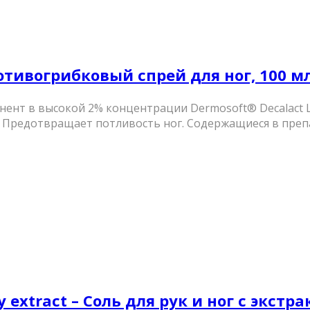
ротивогрибковый спрей для ног, 100 м
нт в высокой 2% концентрации Dermosoft® Decalact L
 Предотвращает потливость ног. Содержащиеся в препа
ry extract – Соль для рук и ног с экстр