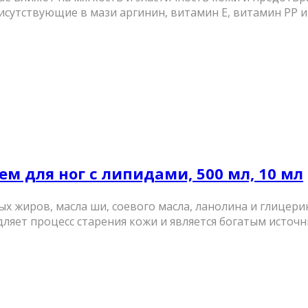
тствующие в мази аргинин, витамин Е, витамин PP и .
рем для ног с липидами, 500 мл, 10 мл
х жиров, масла ши, соевого масла, ланолина и глицери
яет процесс старения кожи и является богатым источник