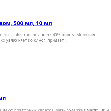
вом, 500 мл, 10 мл
енте colostrum bovinum с 40% жиром. Молозиво
о увлажняет кожу ног, придает ...
мл
вращают повторный кератоз. Мазь содержит масло ши и