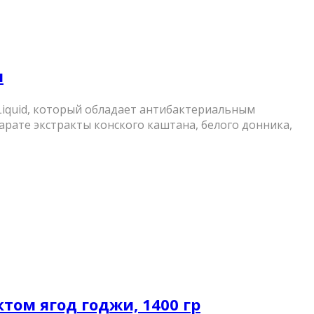
л
iquid, который обладает антибактериальным
рате экстракты конского каштана, белого донника,
актом ягод годжи, 1400 гр