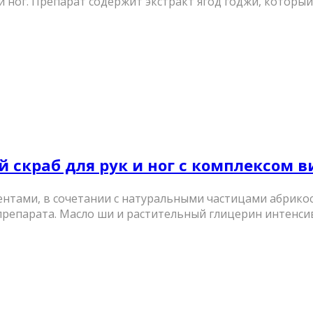
 ног. Препарат содержит экстракт ягод годжи, который 
вой скраб для рук и ног с комплексом 
ентами, в сочетании с натуральными частицами абрико
арата. Масло ши и растительный глицерин интенсивно 