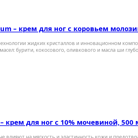
rum – крем для ног с коровьем молози
ехнологии жидких кристаллов и инновационном компон
асел: бурити, кокосового, оливкового и масла ши глубок
 – крем для ног с 10% мочевиной, 500 
рые влияют на мягкость и эластичность кожи и предот