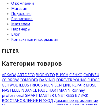
О компании
Магазин
Подология
Расписание
Мастерам
Партнеры
Блог
Контактная информация
FILTER
Категории товаров
ARKADA
ARTDECO
BIOPHYTO
BUSCH
C:EHKO
CADIVEU
CC BROW
COMODEX
DA VINCI
FOREVER YOUNG
FUDGE
GEHWOL
ILLUSTRIOUS
KEEN
LCN
LINE REPAIR
MUSE
NASTELLE
NUANCE
PAUL HARTMANN
Ronney
professional
SMART MASTER
UNSTRESS
ВИЗАЖ
ВОССТАНОВЛЕНИЕ И УХОД
Домашнее применение