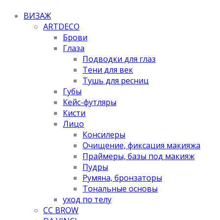
ВИЗАЖ
ARTDECO
Брови
Глаза
Подводки для глаз
Тени для век
Тушь для ресниц
Губы
Кейс-футляры
Кисти
Лицо
Консилеры
Очищение, фиксация макияжа
Праймеры, базы под макияж
Пудры
Румяна, бронзаторы
Тональные основы
уход по телу
CC BROW