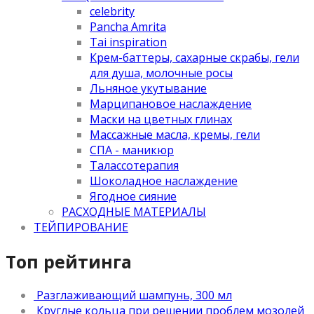
celebrity
Pancha Amrita
Tai inspiration
Крем-баттеры, сахарные скрабы, гели
для душа, молочные росы
Льняное укутывание
Марципановое наслаждение
Маски на цветных глинах
Массажные масла, кремы, гели
СПА - маникюр
Талассотерапия
Шоколадное наслаждение
Ягодное сияние
РАСХОДНЫЕ МАТЕРИАЛЫ
ТЕЙПИРОВАНИЕ
Топ рейтинга
Разглаживающий шампунь, 300 мл
Круглые кольца при решении проблем мозолей