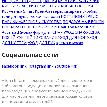
Инструменты для подологии
КЕРАТИНОВАЯ СЕРИЯ
КИСТИ
КЛАССИЧЕСКАЯ СЕРИЯ
КОСМЕТОЛОГИЯ
Косметика Smart
Крем-баттеры, сахарные скрабы,
гели для душа, молочные росы
НОГТЕВОЙ СЕРВИС
ПАРИКМАХЕРСКОЕ ИСКУССТВО
ПОДАРОЧНЫЕ БОКСЫ
ПРЕПАРАТЫ ОБЩЕЙ ЛИНИИ
Палитра Recolution
Advanced (новая формула!)
СПА - УХОД
СПА-УХОД ЗА
КОЖЕЙ РУК
ТЕЙПИРОВАНИЕ
УХОД ДЛЯ НОГ
УХОД
ДЛЯ НОГТЕЙ
УХОД ДЛЯ РУК
крема и масла
Социальные сети
Facebook link
Instagram link
Youtube link
Vilena Inform — эксклюзивный дистрибьютор в
Узбекистане ведущих европейских компаний,
производящих профессиональную продукцию
для мастеров ногтевого сервиса, косметологов,
визажистов и стилистов21