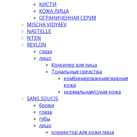
КИСТИ
КОЖА ЛИЦА
ОГРАНИЧЕННАЯ СЕРИЯ
MISCHA VIDYAEV
NASTELLE
NTEN
REVLON
глаза
лицо
Консилер для лица
Тональные средства
комбинированная/жирная
кожа
нормальная/cухая кожа
SANS SOUCIS
брови
глаза
губы
лицо
корректор для кожи лица