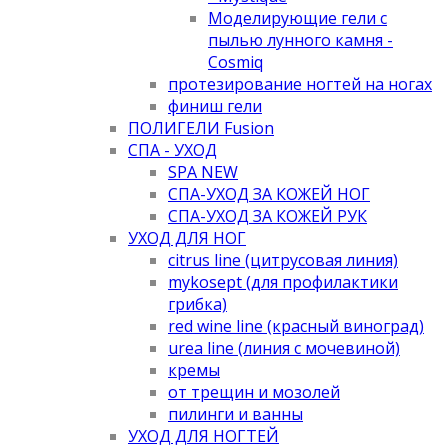
Моделирующие гели с
пылью лунного камня -
Cosmiq
протезирование ногтей на ногах
финиш гели
ПОЛИГЕЛИ Fusion
СПА - УХОД
SPA NEW
СПА-УХОД ЗА КОЖЕЙ НОГ
СПА-УХОД ЗА КОЖЕЙ РУК
УХОД ДЛЯ НОГ
citrus line (цитрусовая линия)
mykosept (для профилактики
грибка)
red wine line (красный виноград)
urea line (линия с мочевиной)
кремы
от трещин и мозолей
пилинги и ванны
УХОД ДЛЯ НОГТЕЙ