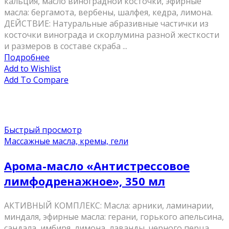
кальция, масло виноградной косточки, эфирные
масла: бергамота, вербены, шалфея, кедра, лимона.
ДЕЙСТВИЕ: Натуральные абразивные частички из
косточки винограда и скорлумина разной жесткости
и размеров в составе скраба ...
Подробнее
Add to Wishlist
Add To Compare
Быстрый просмотр
Массажные масла, кремы, гели
Арома-масло «Антистрессовое
лимфодренажное», 350 мл
АКТИВНЫЙ КОМПЛЕКС: Масла: арники, ламинарии,
миндаля, эфирные масла: герани, горького апельсина,
сандала, имбиря, лимона, лаванды, черного перца.