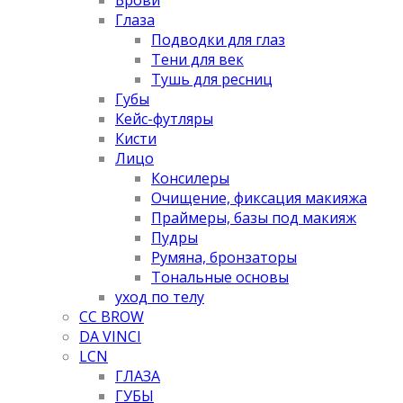
Глаза
Подводки для глаз
Тени для век
Тушь для ресниц
Губы
Кейс-футляры
Кисти
Лицо
Консилеры
Очищение, фиксация макияжа
Праймеры, базы под макияж
Пудры
Румяна, бронзаторы
Тональные основы
уход по телу
CC BROW
DA VINCI
LCN
ГЛАЗА
ГУБЫ