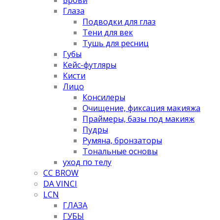
Глаза
Подводки для глаз
Тени для век
Тушь для ресниц
Губы
Кейс-футляры
Кисти
Лицо
Консилеры
Очищение, фиксация макияжа
Праймеры, базы под макияж
Пудры
Румяна, бронзаторы
Тональные основы
уход по телу
CC BROW
DA VINCI
LCN
ГЛАЗА
ГУБЫ