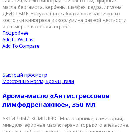
кальция, масло виноградной косточки, эфирные
масла: бергамота, вербены, шалфея, кедра, лимона.
ДЕЙСТВИЕ: Натуральные абразивные частички из
косточки винограда и скорлумина разной жесткости
и размеров в составе скраба ...
Подробнее
Add to Wishlist
Add To Compare
Быстрый просмотр
Массажные масла, кремы, гели
Арома-масло «Антистрессовое
лимфодренажное», 350 мл
АКТИВНЫЙ КОМПЛЕКС: Масла: арники, ламинарии,
миндаля, эфирные масла: герани, горького апельсина,
сандала, имбиря, лимона, лаванды, черного перца.