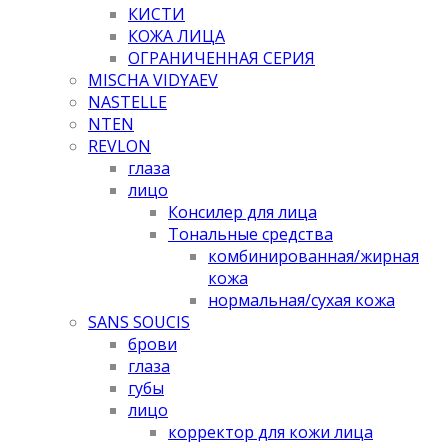
КИСТИ
КОЖА ЛИЦА
ОГРАНИЧЕННАЯ СЕРИЯ
MISCHA VIDYAEV
NASTELLE
NTEN
REVLON
глаза
лицо
Консилер для лица
Тональные средства
комбинированная/жирная
кожа
нормальная/cухая кожа
SANS SOUCIS
брови
глаза
губы
лицо
корректор для кожи лица