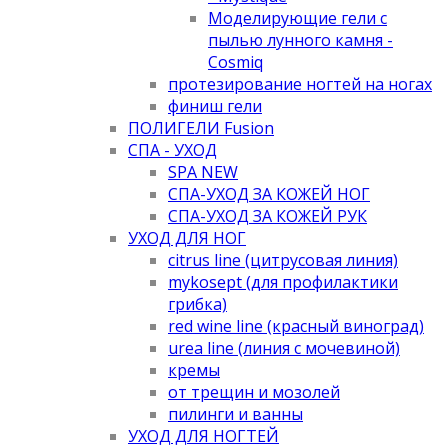
Моделирующие гели с
пылью лунного камня -
Cosmiq
протезирование ногтей на ногах
финиш гели
ПОЛИГЕЛИ Fusion
СПА - УХОД
SPA NEW
СПА-УХОД ЗА КОЖЕЙ НОГ
СПА-УХОД ЗА КОЖЕЙ РУК
УХОД ДЛЯ НОГ
citrus line (цитрусовая линия)
mykosept (для профилактики
грибка)
red wine line (красный виноград)
urea line (линия с мочевиной)
кремы
от трещин и мозолей
пилинги и ванны
УХОД ДЛЯ НОГТЕЙ