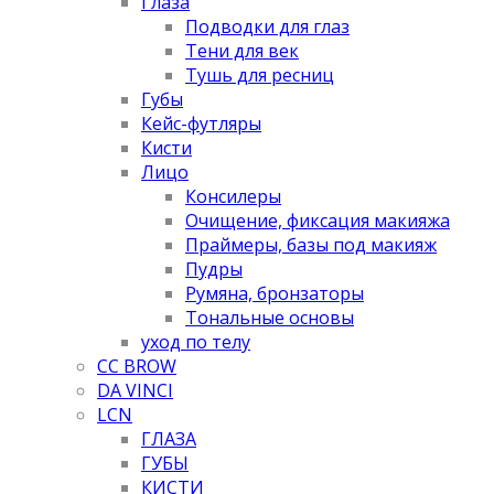
Глаза
Подводки для глаз
Тени для век
Тушь для ресниц
Губы
Кейс-футляры
Кисти
Лицо
Консилеры
Очищение, фиксация макияжа
Праймеры, базы под макияж
Пудры
Румяна, бронзаторы
Тональные основы
уход по телу
CC BROW
DA VINCI
LCN
ГЛАЗА
ГУБЫ
КИСТИ