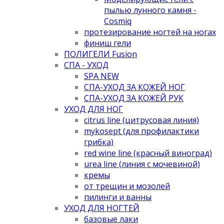
пылью лунного камня -
Cosmiq
протезирование ногтей на ногах
финиш гели
ПОЛИГЕЛИ Fusion
СПА - УХОД
SPA NEW
СПА-УХОД ЗА КОЖЕЙ НОГ
СПА-УХОД ЗА КОЖЕЙ РУК
УХОД ДЛЯ НОГ
citrus line (цитрусовая линия)
mykosept (для профилактики
грибка)
red wine line (красный виноград)
urea line (линия с мочевиной)
кремы
от трещин и мозолей
пилинги и ванны
УХОД ДЛЯ НОГТЕЙ
базовые лаки