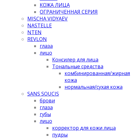
КОЖА ЛИЦА
ОГРАНИЧЕННАЯ СЕРИЯ
MISCHA VIDYAEV
NASTELLE
NTEN
REVLON
глаза
лицо
Консилер для лица
Тональные средства
комбинированная/жирная
кожа
нормальная/cухая кожа
SANS SOUCIS
брови
глаза
губы
лицо
корректор для кожи лица
пудры