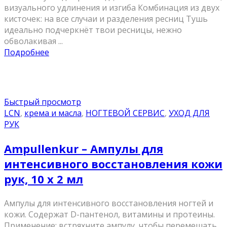
визуального удлинения и изгиба Комбинация из двух
кисточек: на все случаи и разделения ресниц Тушь
идеально подчеркнёт твои ресницы, нежно
обволакивая ...
Подробнее
Быстрый просмотр
LCN
,
крема и масла
,
НОГТЕВОЙ СЕРВИС
,
УХОД ДЛЯ
РУК
Ampullenkur – Ампулы для
интенсивного восстановления кожи
рук, 10 x 2 мл
Ампулы для интенсивного восстановления ногтей и
кожи. Содержат D-пантенол, витамины и протеины.
Применение: встряхните ампулу, чтобы перемешать