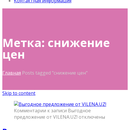
Контактная информация
Метка: снижение
цен
Главная
Posts tagged "снижение цен"
Skip to content
Комментарии
к записи Выгодное
предложение от VILENA.UZ!
отключены