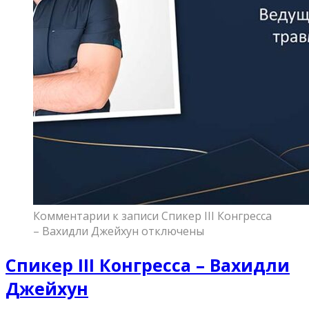
Комментарии
к записи Спикер III Конгресса
– Вахидли Джейхун
отключены
Спикер III Конгресса – Вахидли
Джейхун