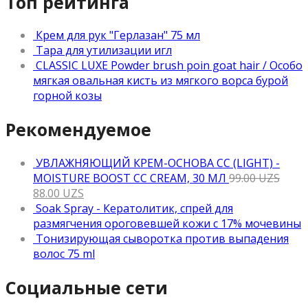
Топ рейтинга
Крем для рук "Герлазан" 75 мл
Тара для утилизации игл
CLASSIC LUXE Powder brush poin goat hair / Особо
мягкая овальная кисть из мягкого ворса бурой
горной козы
Рекомендуемое
УВЛАЖНЯЮЩИЙ КРЕМ-ОСНОВА CC (LIGHT) -
MOISTURE BOOST CC CREAM, 30 МЛ
99.00
UZS
88.00
UZS
Soak Spray - Кератолитик, спрей для
размягчения ороговевшей кожи с 17% мочевины
Тонизирующая сыворотка против выпадения
волос 75 ml
Социальные сети