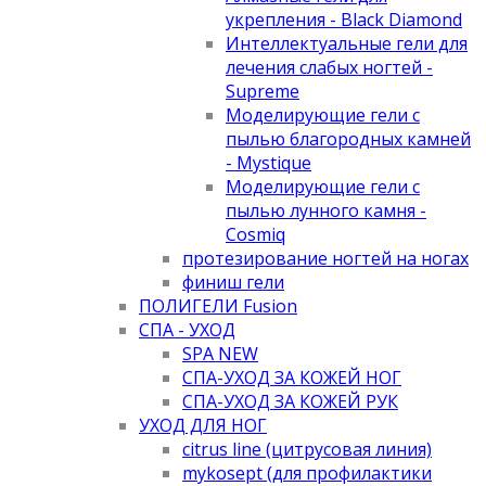
укрепления - Black Diamond
Интеллектуальные гели для
лечения слабых ногтей -
Supreme
Моделирующие гели с
пылью благородных камней
- Mystique
Моделирующие гели с
пылью лунного камня -
Cosmiq
протезирование ногтей на ногах
финиш гели
ПОЛИГЕЛИ Fusion
СПА - УХОД
SPA NEW
СПА-УХОД ЗА КОЖЕЙ НОГ
СПА-УХОД ЗА КОЖЕЙ РУК
УХОД ДЛЯ НОГ
citrus line (цитрусовая линия)
mykosept (для профилактики