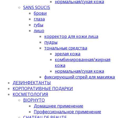
нормальная/cухая кожа
SANS SOUCIS
брови
глаза
губы
лицо
корректор для кожи лица
пудры
тональные средства
зрелая кожа
комбинированная/жирная
кожа
нормальная/cухая кожа
фиксирующий спрей для макияжа
ДЕЗИНФЕКТАНТЫ
КОРПОРАТИВНЫЕ ПОДАРКИ
КОСМЕТОЛОГИЯ
BIOPHYTO
Домашнее применение
Профессиональное применение
CHATEAU DE BEAUTE