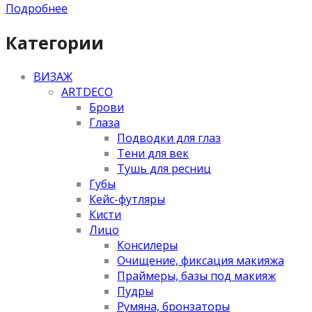
Подробнее
Категории
ВИЗАЖ
ARTDECO
Брови
Глаза
Подводки для глаз
Тени для век
Тушь для ресниц
Губы
Кейс-футляры
Кисти
Лицо
Консилеры
Очищение, фиксация макияжа
Праймеры, базы под макияж
Пудры
Румяна, бронзаторы