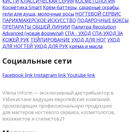
КИСТИ
КЛАССИЧЕСКАЯ СЕРИЯ
КОСМЕТОЛОГИЯ
Косметика Smart
Крем-баттеры, сахарные скрабы,
гели для душа, молочные росы
НОГТЕВОЙ СЕРВИС
ПАРИКМАХЕРСКОЕ ИСКУССТВО
ПОДАРОЧНЫЕ БОКСЫ
ПРЕПАРАТЫ ОБЩЕЙ ЛИНИИ
Палитра Recolution
Advanced (новая формула!)
СПА - УХОД
СПА-УХОД ЗА
КОЖЕЙ РУК
ТЕЙПИРОВАНИЕ
УХОД ДЛЯ НОГ
УХОД
ДЛЯ НОГТЕЙ
УХОД ДЛЯ РУК
крема и масла
Социальные сети
Facebook link
Instagram link
Youtube link
Vilena Inform — эксклюзивный дистрибьютор в
Узбекистане ведущих европейских компаний,
производящих профессиональную продукцию
для мастеров ногтевого сервиса, косметологов,
визажистов и стилистов21