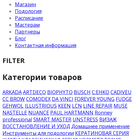
Магазин
Подология
Расписание
Мастерам
Партнеры
Блог
Контактная информация
FILTER
Категории товаров
ARKADA
ARTDECO
BIOPHYTO
BUSCH
C:EHKO
CADIVEU
CC BROW
COMODEX
DA VINCI
FOREVER YOUNG
FUDGE
GEHWOL
ILLUSTRIOUS
KEEN
LCN
LINE REPAIR
MUSE
NASTELLE
NUANCE
PAUL HARTMANN
Ronney
professional
SMART MASTER
UNSTRESS
ВИЗАЖ
ВОССТАНОВЛЕНИЕ И УХОД
Домашнее применение
Инструменты для подологии
КЕРАТИНОВАЯ СЕРИЯ