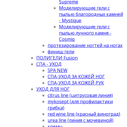
Supreme
Моделирующие гели с
пылью благородных камней
- Mystique
Моделирующие гели с
пылью лунного камня -
Cosmiq
протезирование ногтей на ногах
финиш гели
ПОЛИГЕЛИ Fusion
СПА - УХОД
SPA NEW
СПА-УХОД ЗА КОЖЕЙ НОГ
СПА-УХОД ЗА КОЖЕЙ РУК
УХОД ДЛЯ НОГ
citrus line (цитрусовая линия)
mykosept (для профилактики
грибка)
red wine line (красный виноград)
urea line (линия с мочевиной)
кремы