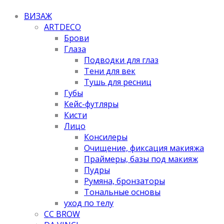
ВИЗАЖ
ARTDECO
Брови
Глаза
Подводки для глаз
Тени для век
Тушь для ресниц
Губы
Кейс-футляры
Кисти
Лицо
Консилеры
Очищение, фиксация макияжа
Праймеры, базы под макияж
Пудры
Румяна, бронзаторы
Тональные основы
уход по телу
CC BROW