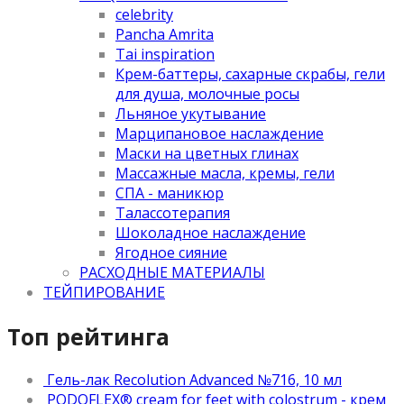
celebrity
Pancha Amrita
Tai inspiration
Крем-баттеры, сахарные скрабы, гели
для душа, молочные росы
Льняное укутывание
Марципановое наслаждение
Маски на цветных глинах
Массажные масла, кремы, гели
СПА - маникюр
Талассотерапия
Шоколадное наслаждение
Ягодное сияние
РАСХОДНЫЕ МАТЕРИАЛЫ
ТЕЙПИРОВАНИЕ
Топ рейтинга
Гель-лак Recolution Advanced №716, 10 мл
PODOFLEX® сream for feet with colostrum - крем