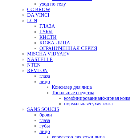
уход по телу
CC BROW
DA VINCI
LCN
ГЛАЗА
ГУБЫ
КИСТИ
КОЖА ЛИЦА
ОГРАНИЧЕННАЯ СЕРИЯ
MISCHA VIDYAEV
NASTELLE
NTEN
REVLON
глаза
лицо
Консилер для лица
Тональные средства
комбинированная/жирная кожа
нормальная/cухая кожа
SANS SOUCIS
брови
глаза
губы
лицо
корректор для кожи лица