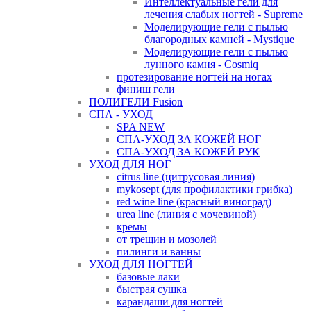
Интеллектуальные гели для
лечения слабых ногтей - Supreme
Моделирующие гели с пылью
благородных камней - Mystique
Моделирующие гели с пылью
лунного камня - Cosmiq
протезирование ногтей на ногах
финиш гели
ПОЛИГЕЛИ Fusion
СПА - УХОД
SPA NEW
СПА-УХОД ЗА КОЖЕЙ НОГ
СПА-УХОД ЗА КОЖЕЙ РУК
УХОД ДЛЯ НОГ
citrus line (цитрусовая линия)
mykosept (для профилактики грибка)
red wine line (красный виноград)
urea line (линия с мочевиной)
кремы
от трещин и мозолей
пилинги и ванны
УХОД ДЛЯ НОГТЕЙ
базовые лаки
быстрая сушка
карандаши для ногтей