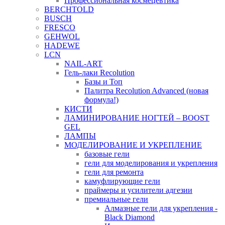
Профессиональная космецевтика
BERCHTOLD
BUSCH
FRESCO
GEHWOL
HADEWE
LCN
NAIL-ART
Гель-лаки Recolution
Базы и Топ
Палитра Recolution Advanced (новая
формула!)
КИСТИ
ЛАМИНИРОВАНИЕ НОГТЕЙ – BOOST
GEL
ЛАМПЫ
МОДЕЛИРОВАНИЕ И УКРЕПЛЕНИЕ
базовые гели
гели для моделирования и укрепления
гели для ремонта
камуфлирующие гели
праймеры и усилители адгезии
премиальные гели
Алмазные гели для укрепления -
Black Diamond