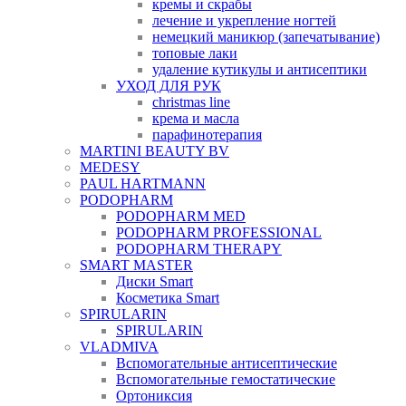
кремы и скрабы
лечение и укрепление ногтей
немецкий маникюр (запечатывание)
топовые лаки
удаление кутикулы и антисептики
УХОД ДЛЯ РУК
christmas line
крема и масла
парафинотерапия
MARTINI BEAUTY BV
MEDESY
PAUL HARTMANN
PODOPHARM
PODOPHARM MED
PODOPHARM PROFESSIONAL
PODOPHARM THERAPY
SMART MASTER
Диски Smart
Косметика Smart
SPIRULARIN
SPIRULARIN
VLADMIVA
Вспомогательные антисептические
Вспомогательные гемостатические
Ортониксия