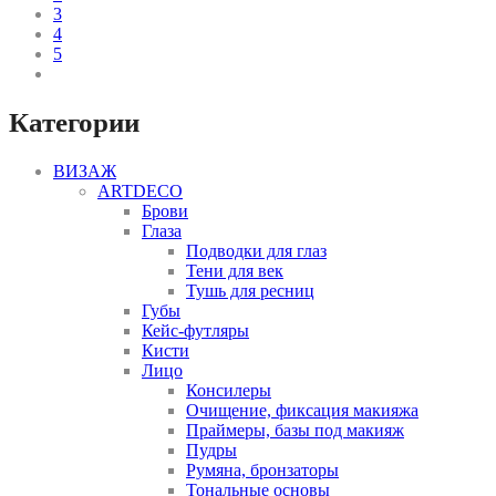
3
4
5
Категории
ВИЗАЖ
ARTDECO
Брови
Глаза
Подводки для глаз
Тени для век
Тушь для ресниц
Губы
Кейс-футляры
Кисти
Лицо
Консилеры
Очищение, фиксация макияжа
Праймеры, базы под макияж
Пудры
Румяна, бронзаторы
Тональные основы