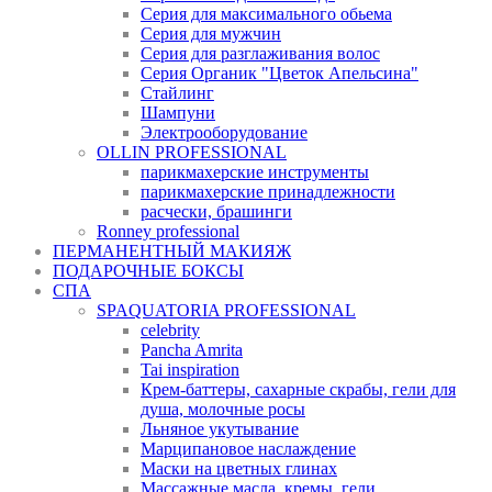
Серия для максимального обьема
Серия для мужчин
Серия для разглаживания волос
Серия Органик "Цветок Апельсина"
Стайлинг
Шампуни
Электрооборудование
OLLIN PROFESSIONAL
парикмахерские инструменты
парикмахерские принадлежности
расчески, брашинги
Ronney professional
ПЕРМАНЕНТНЫЙ МАКИЯЖ
ПОДАРОЧНЫЕ БОКСЫ
СПА
SPAQUATORIA PROFESSIONAL
celebrity
Pancha Amrita
Tai inspiration
Крем-баттеры, сахарные скрабы, гели для
душа, молочные росы
Льняное укутывание
Марципановое наслаждение
Маски на цветных глинах
Массажные масла, кремы, гели