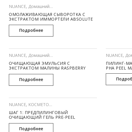
NUANCE
,
Домашний уход
,
КОСМЕТОЛОГИЯ
ОМОЛАЖИВАЮЩАЯ СЫВОРОТКА С
ЭКСТРАКТОМ ИММОРТЕЛИ ABSOLUTE
IMMORTELLE (30 МЛ)
Подробнее
NUANCE
,
Домашний уход
NUANCE
,
Дома
ОЧИЩАЮЩАЯ ЭМУЛЬСИЯ С
ПИЛИНГ-МАС
ЭКСТРАКТОМ МАЛИНЫ RASPBERRY
PHA PEEL MA
CLEANSING EMULSION, pH – 4.0-5.0 (300
МЛ)
Подроб
Подробнее
NUANCE
,
КОСМЕТОЛОГИЯ
,
Профессиональный уход
ШАГ 1: ПРЕДПИЛИНГОВЫЙ
ОЧИЩАЮЩИЙ ГЕЛЬ PRE-PEEL
CLEANSER, pH – 4.0-5.0 300 МЛ
Подробнее