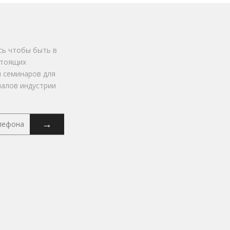
ь чтобы быть в
стоящих
и семинаров для
алов индустрии