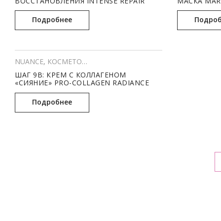
ВОССТАНОВЛЕНИЯ INTENSE REPAIR
МАСКА MAR
CREAM RICH (500 МЛ)
(150 Г)
Подробнее
Подроб
NUANCE
,
КОСМЕТОЛОГИЯ
,
Профессиональный уход
ШАГ 9B: КРЕМ С КОЛЛАГЕНОМ
«CИЯНИЕ» PRO-COLLAGEN RADIANCE
CREAM (150 МЛ)
Подробнее