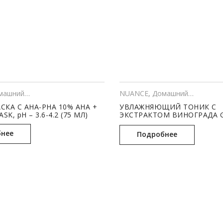
шний уход
,
КОСМЕТОЛОГИЯ
NUANCE
,
Домашний уход
,
КО
КА С AHA-PHA 10% AHA +
УВЛАЖНЯЮЩИЙ ТОНИК С
SK, рН – 3.6-4.2 (75 МЛ)
ЭКСТРАКТОМ ВИНОГРАДА 
HYDRATING TONIC, pH – 5.0-
нее
Подробнее