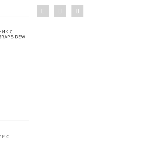
Facebook link
Instagram link
Youtube link
офессиональный уход
НИК С
GRAPE-DEW
6.0 (100 МЛ)
офессиональный уход
ИР С