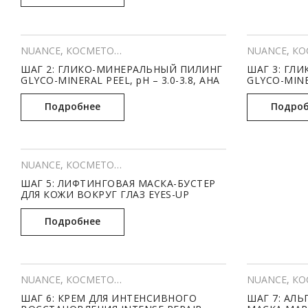
NUANCE
,
КОСМЕТОЛОГИЯ
,
Профессиональный уход
NUANCE
,
КОС
ШАГ 2: ГЛИКО-МИНЕРАЛЬНЫЙ ПИЛИНГ
ШАГ 3: ГЛ
GLYCO-MINERAL PEEL, pH – 3.0-3.8, AHA
GLYCO-MINER
– 15,4%, BHA – 0,7%, PHA – 4% (100 МЛ)
(250 МЛ)
Подробнее
Подроб
NUANCE
,
КОСМЕТОЛОГИЯ
,
Профессиональный уход
ШАГ 5: ЛИФТИНГОВАЯ МАСКА-БУСТЕР
ДЛЯ КОЖИ ВОКРУГ ГЛАЗ EYES-UP
BOOSTER MASK (75 МЛ)
Подробнее
NUANCE
,
КОСМЕТОЛОГИЯ
,
Профессиональный уход
NUANCE
,
КОС
ШАГ 6: КРЕМ ДЛЯ ИНТЕНСИВНОГО
ШАГ 7: АЛ