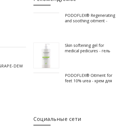
PODOFLEX® Regenerating
and soothing oitment -
регенерирующая мазь с
коровьем молозивом, 60
мл
Skin softening gel for
medical pedicures - гель
СМЕТОЛОГИЯ
для размягчения
эпидермиса - кератолитик,
GRAPE-DEW
500 мл
6.0 (100 МЛ)
PODOFLEX® Oitment for
feet 10% urea - крем для
ног с 10% мочевиной, 500
мл
Социальные сети