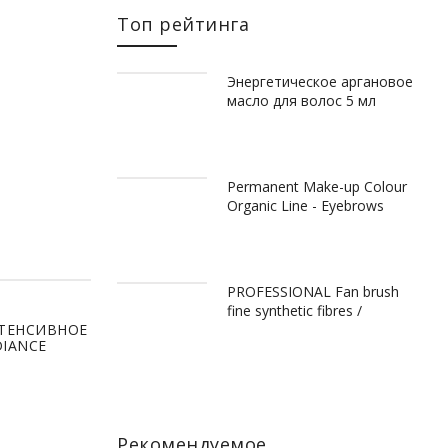
Топ рейтинга
Энергетическое аргановое
масло для волос 5 мл
Permanent Make-up Colour
Organic Line - Eyebrows
PROFESSIONAL Fan brush
fine synthetic fibres /
Веерная кисть из
ТЕНСИВНОЕ
DIANCE
синтетического ворса
МЛ)
Рекомендуемое