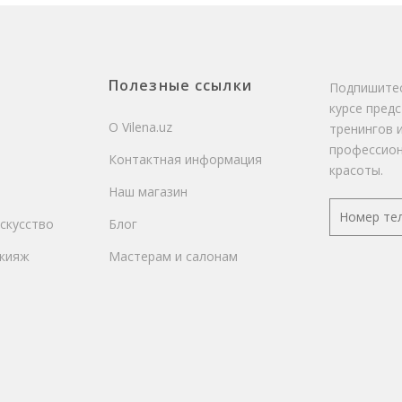
Полезные ссылки
Подпишитес
курсе пред
О Vilena.uz
тренингов 
профессион
Контактная информация
красоты.
Наш магазин
скусство
Блог
кияж
Мастерам и салонам