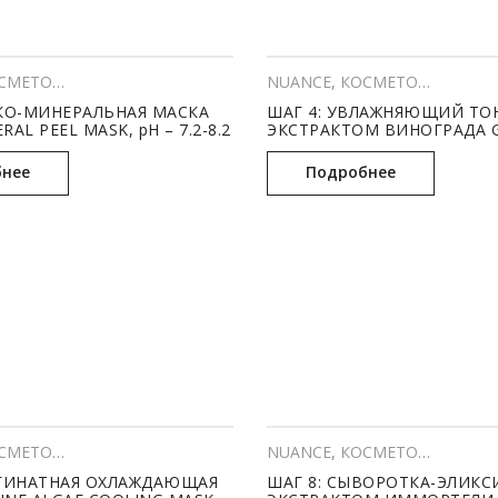
МЕТОЛОГИЯ
,
Профессиональный уход
NUANCE
,
КОСМЕТОЛОГИЯ
,
Пр
ИКО-МИНЕРАЛЬНАЯ МАСКА
ШАГ 4: УВЛАЖНЯЮЩИЙ ТО
AL PEEL MASK, pH – 7.2-8.2
ЭКСТРАКТОМ ВИНОГРАДА 
HYDRATING TONIC, pH – 5.0-
нее
Подробнее
МЕТОЛОГИЯ
,
Профессиональный уход
NUANCE
,
КОСМЕТОЛОГИЯ
,
Пр
ЬГИНАТНАЯ ОХЛАЖДАЮЩАЯ
ШАГ 8: СЫВОРОТКА-ЭЛИКС