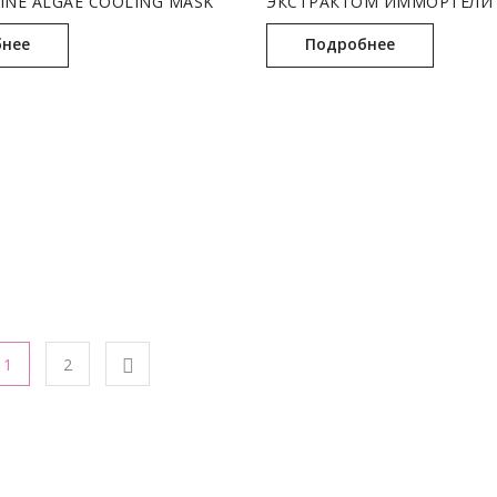
INE ALGAE COOLING MASK
ЭКСТРАКТОМ ИММОРТЕЛИ
IMMORTELLE-INFUSED ELIXI
(100 МЛ)
нее
Подробнее
1
2