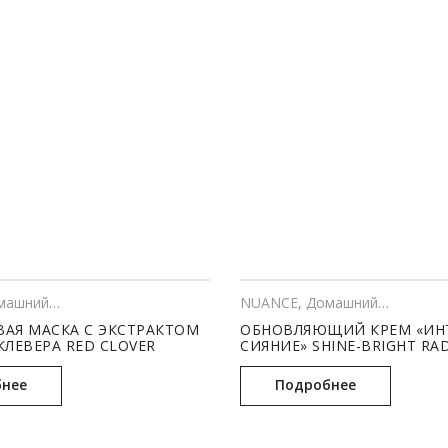
шний уход
,
КОСМЕТОЛОГИЯ
NUANCE
,
Домашний уход
АЯ МАСКА С ЭКСТРАКТОМ
ОБНОВЛЯЮЩИЙ КРЕМ «ИН
КЛЕВЕРА RED CLOVER
СИЯНИЕ» SHINE-BRIGHT RA
 MASK (50 МЛ)
ENHANCER, pH – 3.6-4.5 (50 
нее
Подробнее