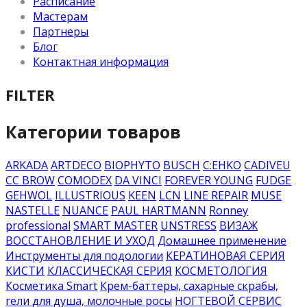
Расписание
Мастерам
Партнеры
Блог
Контактная информация
FILTER
Категории товаров
ARKADA
ARTDECO
BIOPHYTO
BUSCH
C:EHKO
CADIVEU
CC BROW
COMODEX
DA VINCI
FOREVER YOUNG
FUDGE
GEHWOL
ILLUSTRIOUS
KEEN
LCN
LINE REPAIR
MUSE
NASTELLE
NUANCE
PAUL HARTMANN
Ronney
professional
SMART MASTER
UNSTRESS
ВИЗАЖ
ВОССТАНОВЛЕНИЕ И УХОД
Домашнее применение
Инструменты для подологии
КЕРАТИНОВАЯ СЕРИЯ
КИСТИ
КЛАССИЧЕСКАЯ СЕРИЯ
КОСМЕТОЛОГИЯ
Косметика Smart
Крем-баттеры, сахарные скрабы,
гели для душа, молочные росы
НОГТЕВОЙ СЕРВИС