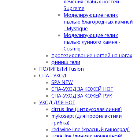
лечения слабых ногтей -
Supreme
Моделирующие гели с
пылью благородных камней
- Mystique
Моделирующие гели с
пылью лунного камня -
Cosmiq
протезирование ногтей на ногах
финиш гели
ПОЛИГЕЛИ Fusion
СПА - УХОД
SPA NEW
СПА-УХОД ЗА КОЖЕЙ НОГ
СПА-УХОД ЗА КОЖЕЙ РУК
УХОД ДЛЯ НОГ
citrus line (цитрусовая линия)
mykosept (для профилактики
грибка)
red wine line (красный виноград)
urea line (линия с мочевиной)