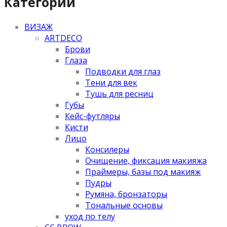
Категории
ВИЗАЖ
ARTDECO
Брови
Глаза
Подводки для глаз
Тени для век
Тушь для ресниц
Губы
Кейс-футляры
Кисти
Лицо
Консилеры
Очищение, фиксация макияжа
Праймеры, базы под макияж
Пудры
Румяна, бронзаторы
Тональные основы
уход по телу