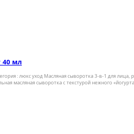
 40 мл
ория : люкс уход Масляная сыворотка 3-в-1 для лица, 
ая масляная сыворотка с текстурой нежного «йогурта».