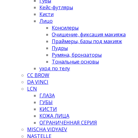
Губы
Кейс-футляры
Кисти
Лицо
Консилеры
Очищение, фиксация макияжа
Праймеры, базы под макияж
Пудры
Румяна, бронзаторы
Тональные основы
уход по телу
CC BROW
DA VINCI
LCN
ГЛАЗА
ГУБЫ
КИСТИ
КОЖА ЛИЦА
ОГРАНИЧЕННАЯ СЕРИЯ
MISCHA VIDYAEV
NASTELLE