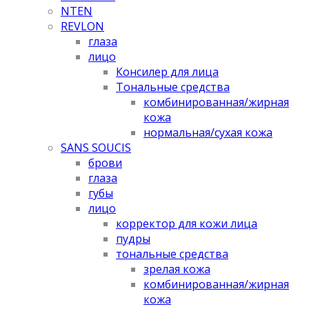
NTEN
REVLON
глаза
лицо
Консилер для лица
Тональные средства
комбинированная/жирная
кожа
нормальная/cухая кожа
SANS SOUCIS
брови
глаза
губы
лицо
корректор для кожи лица
пудры
тональные средства
зрелая кожа
комбинированная/жирная
кожа