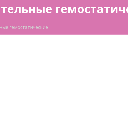
ательные гемостатич
ые гемостатические