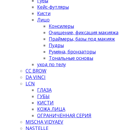
Губы
Кейс-футляры
Кисти
Лицо
Консилеры
Очищение, фиксация макияжа
Праймеры, базы под макияж
Пудры
Румяна, бронзаторы
Тональные основы
уход по телу
CC BROW
DA VINCI
LCN
ГЛАЗА
ГУБЫ
КИСТИ
КОЖА ЛИЦА
ОГРАНИЧЕННАЯ СЕРИЯ
MISCHA VIDYAEV
NASTELLE