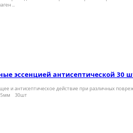
ен ...
ные эссенцией антисептической 30 ш
е и антисептическое действие при различных повреж
х 5мм 30шт