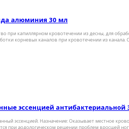
ида алюминия 30 мл
о при капиллярном кровотечении из десны, для обработ
аботки корневых каналов при кровотечении из канала. С
нные эссенцией антибактериальной 
ный эссенцией. Назначение: Оказывает местное кров
тся при аодологическом решении проблем вросшей ног