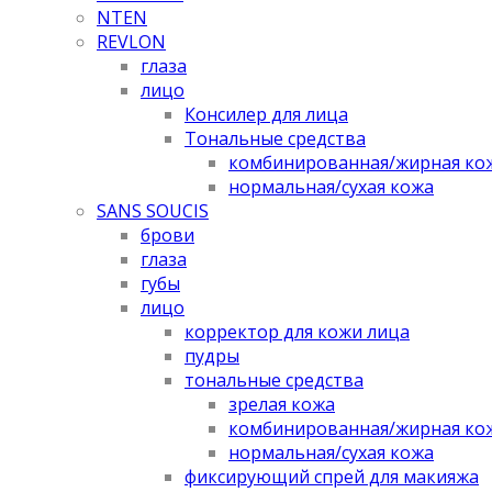
NTEN
REVLON
глаза
лицо
Консилер для лица
Тональные средства
комбинированная/жирная ко
нормальная/cухая кожа
SANS SOUCIS
брови
глаза
губы
лицо
корректор для кожи лица
пудры
тональные средства
зрелая кожа
комбинированная/жирная ко
нормальная/cухая кожа
фиксирующий спрей для макияжа