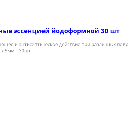
ные эссенцией йодоформной 30 шт
ее и антисептическое действие при различных повр
5 х 5мм 30шт