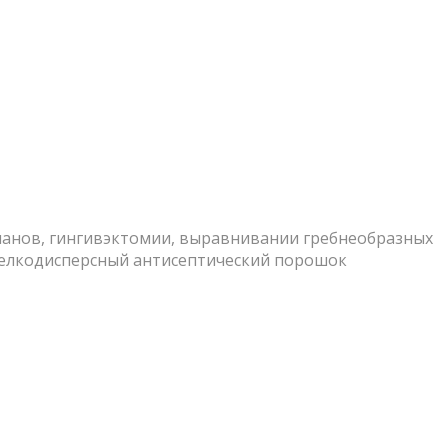
манов, гингивэктомии, выравнивании гребнеобразных
Мелкодисперсный антисептический порошок