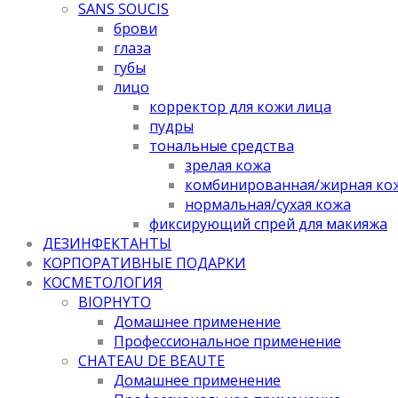
SANS SOUCIS
брови
глаза
губы
лицо
корректор для кожи лица
пудры
тональные средства
зрелая кожа
комбинированная/жирная ко
нормальная/cухая кожа
фиксирующий спрей для макияжа
ДЕЗИНФЕКТАНТЫ
КОРПОРАТИВНЫЕ ПОДАРКИ
КОСМЕТОЛОГИЯ
BIOPHYTO
Домашнее применение
Профессиональное применение
CHATEAU DE BEAUTE
Домашнее применение