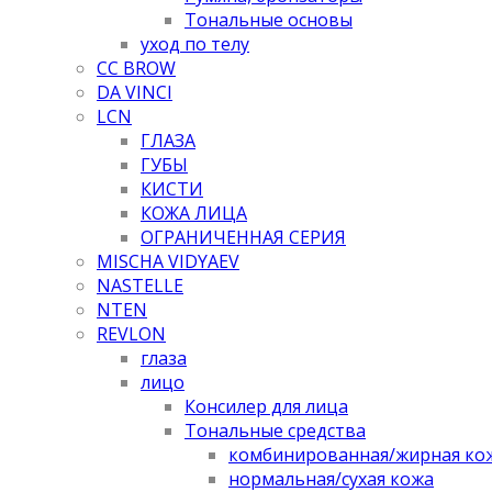
Тональные основы
уход по телу
CC BROW
DA VINCI
LCN
ГЛАЗА
ГУБЫ
КИСТИ
КОЖА ЛИЦА
ОГРАНИЧЕННАЯ СЕРИЯ
MISCHA VIDYAEV
NASTELLE
NTEN
REVLON
глаза
лицо
Консилер для лица
Тональные средства
комбинированная/жирная ко
нормальная/cухая кожа