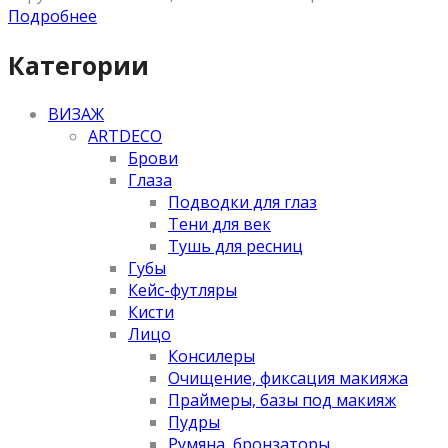
Подробнее
Категории
ВИЗАЖ
ARTDECO
Брови
Глаза
Подводки для глаз
Тени для век
Тушь для ресниц
Губы
Кейс-футляры
Кисти
Лицо
Консилеры
Очищение, фиксация макияжа
Праймеры, базы под макияж
Пудры
Румяна, бронзаторы