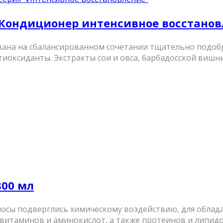
r – Кондиционер интенсивное восстано
нована на сбалансированном сочетании тщательно подо
иоксиданты. Экстракты сои и овса, барбадосской вишн
800 мл
сы подверглись химическому воздействию, для обладате
витаминов и аминокислот, а также протеинов и липидов,