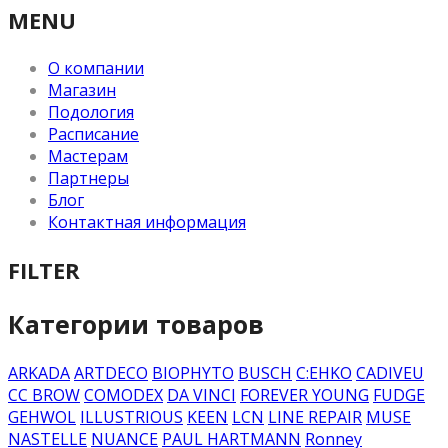
MENU
О компании
Магазин
Подология
Расписание
Мастерам
Партнеры
Блог
Контактная информация
FILTER
Категории товаров
ARKADA
ARTDECO
BIOPHYTO
BUSCH
C:EHKO
CADIVEU
CC BROW
COMODEX
DA VINCI
FOREVER YOUNG
FUDGE
GEHWOL
ILLUSTRIOUS
KEEN
LCN
LINE REPAIR
MUSE
NASTELLE
NUANCE
PAUL HARTMANN
Ronney