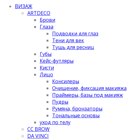
ВИЗАЖ
ARTDECO
Брови
Глаза
Подводки для глаз
Тени для век
Тушь для ресниц
Губы
Кейс-футляры
Кисти
Лицо
Консилеры
Очищение, фиксация макияжа
Праймеры, базы под макияж
Пудры
Румяна, бронзаторы
Тональные основы
уход по телу
CC BROW
DA VINCI