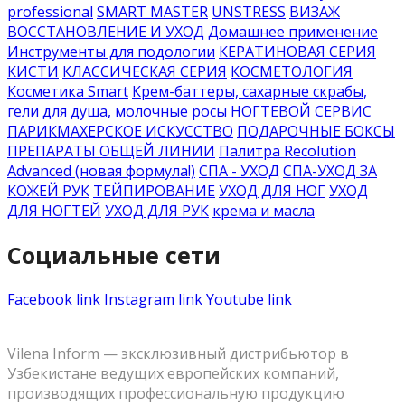
professional
SMART MASTER
UNSTRESS
ВИЗАЖ
ВОССТАНОВЛЕНИЕ И УХОД
Домашнее применение
Инструменты для подологии
КЕРАТИНОВАЯ СЕРИЯ
КИСТИ
КЛАССИЧЕСКАЯ СЕРИЯ
КОСМЕТОЛОГИЯ
Косметика Smart
Крем-баттеры, сахарные скрабы,
гели для душа, молочные росы
НОГТЕВОЙ СЕРВИС
ПАРИКМАХЕРСКОЕ ИСКУССТВО
ПОДАРОЧНЫЕ БОКСЫ
ПРЕПАРАТЫ ОБЩЕЙ ЛИНИИ
Палитра Recolution
Advanced (новая формула!)
СПА - УХОД
СПА-УХОД ЗА
КОЖЕЙ РУК
ТЕЙПИРОВАНИЕ
УХОД ДЛЯ НОГ
УХОД
ДЛЯ НОГТЕЙ
УХОД ДЛЯ РУК
крема и масла
Социальные сети
Facebook link
Instagram link
Youtube link
Vilena Inform — эксклюзивный дистрибьютор в
Узбекистане ведущих европейских компаний,
производящих профессиональную продукцию