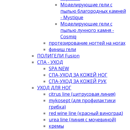
Моделирующие гели с
пылью благородных камней
- Mystique
Моделирующие гели с
пылью лунного камня -
Cosmiq
протезирование ногтей на ногах
финиш гели
ПОЛИГЕЛИ Fusion
СПА - УХОД
SPA NEW
СПА-УХОД ЗА КОЖЕЙ НОГ
СПА-УХОД ЗА КОЖЕЙ РУК
УХОД ДЛЯ НОГ
citrus line (цитрусовая линия)
mykosept (для профилактики
грибка)
red wine line (красный виноград)
urea line (линия с мочевиной)
кремы