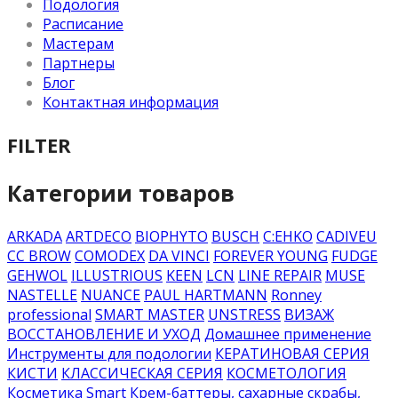
Подология
Расписание
Мастерам
Партнеры
Блог
Контактная информация
FILTER
Категории товаров
ARKADA
ARTDECO
BIOPHYTO
BUSCH
C:EHKO
CADIVEU
CC BROW
COMODEX
DA VINCI
FOREVER YOUNG
FUDGE
GEHWOL
ILLUSTRIOUS
KEEN
LCN
LINE REPAIR
MUSE
NASTELLE
NUANCE
PAUL HARTMANN
Ronney
professional
SMART MASTER
UNSTRESS
ВИЗАЖ
ВОССТАНОВЛЕНИЕ И УХОД
Домашнее применение
Инструменты для подологии
КЕРАТИНОВАЯ СЕРИЯ
КИСТИ
КЛАССИЧЕСКАЯ СЕРИЯ
КОСМЕТОЛОГИЯ
Косметика Smart
Крем-баттеры, сахарные скрабы,