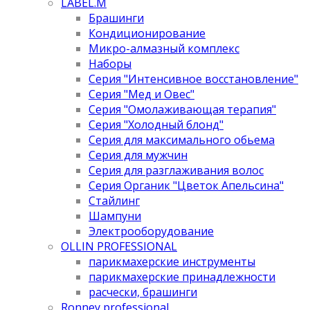
LABEL.M
Брашинги
Кондиционирование
Микро-алмазный комплекс
Наборы
Серия "Интенсивное восстановление"
Серия "Мед и Овес"
Серия "Омолаживающая терапия"
Серия "Холодный блонд"
Серия для максимального обьема
Серия для мужчин
Серия для разглаживания волос
Серия Органик "Цветок Апельсина"
Стайлинг
Шампуни
Электрооборудование
OLLIN PROFESSIONAL
парикмахерские инструменты
парикмахерские принадлежности
расчески, брашинги
Ronney professional