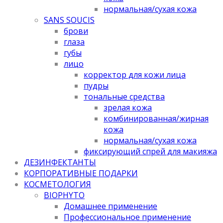
нормальная/cухая кожа
SANS SOUCIS
брови
глаза
губы
лицо
корректор для кожи лица
пудры
тональные средства
зрелая кожа
комбинированная/жирная
кожа
нормальная/cухая кожа
фиксирующий спрей для макияжа
ДЕЗИНФЕКТАНТЫ
КОРПОРАТИВНЫЕ ПОДАРКИ
КОСМЕТОЛОГИЯ
BIOPHYTO
Домашнее применение
Профессиональное применение