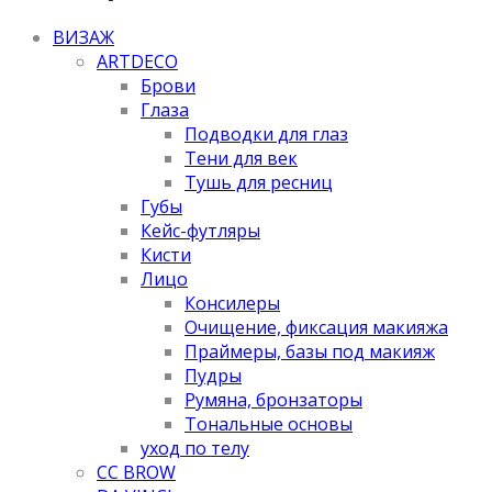
ВИЗАЖ
ARTDECO
Брови
Глаза
Подводки для глаз
Тени для век
Тушь для ресниц
Губы
Кейс-футляры
Кисти
Лицо
Консилеры
Очищение, фиксация макияжа
Праймеры, базы под макияж
Пудры
Румяна, бронзаторы
Тональные основы
уход по телу
CC BROW