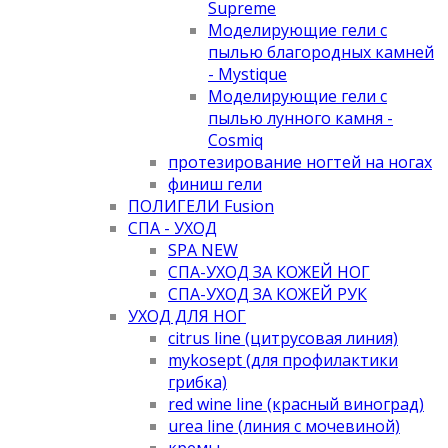
Supreme
Моделирующие гели с
пылью благородных камней
- Mystique
Моделирующие гели с
пылью лунного камня -
Cosmiq
протезирование ногтей на ногах
финиш гели
ПОЛИГЕЛИ Fusion
СПА - УХОД
SPA NEW
СПА-УХОД ЗА КОЖЕЙ НОГ
СПА-УХОД ЗА КОЖЕЙ РУК
УХОД ДЛЯ НОГ
citrus line (цитрусовая линия)
mykosept (для профилактики
грибка)
red wine line (красный виноград)
urea line (линия с мочевиной)
кремы