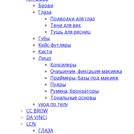
Брови
Глаза
Подводки для глаз
Тени для век
Тушь для ресниц
Губы
Кейс-футляры
Кисти
Лицо
Консилеры
Очищение, фиксация макияжа
Праймеры, базы под макияж
Пудры
Румяна, бронзаторы
Тональные основы
уход по телу
CC BROW
DA VINCI
LCN
ГЛАЗА