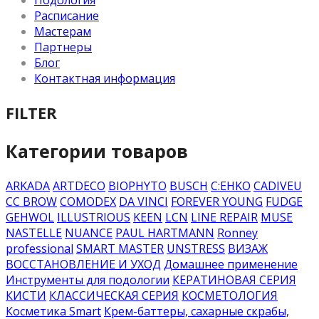
Подология
Расписание
Мастерам
Партнеры
Блог
Контактная информация
FILTER
Категории товаров
ARKADA
ARTDECO
BIOPHYTO
BUSCH
C:EHKO
CADIVEU
CC BROW
COMODEX
DA VINCI
FOREVER YOUNG
FUDGE
GEHWOL
ILLUSTRIOUS
KEEN
LCN
LINE REPAIR
MUSE
NASTELLE
NUANCE
PAUL HARTMANN
Ronney
professional
SMART MASTER
UNSTRESS
ВИЗАЖ
ВОССТАНОВЛЕНИЕ И УХОД
Домашнее применение
Инструменты для подологии
КЕРАТИНОВАЯ СЕРИЯ
КИСТИ
КЛАССИЧЕСКАЯ СЕРИЯ
КОСМЕТОЛОГИЯ
Косметика Smart
Крем-баттеры, сахарные скрабы,