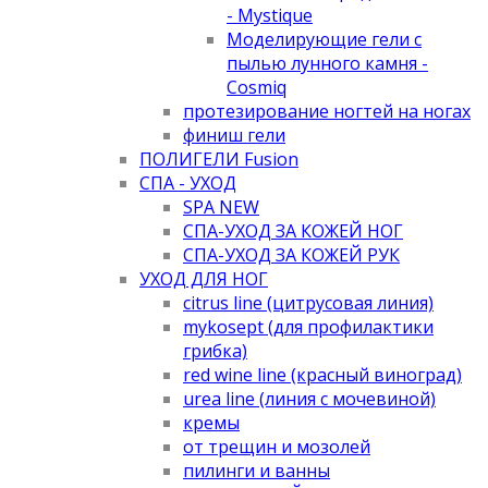
- Mystique
Моделирующие гели с
пылью лунного камня -
Cosmiq
протезирование ногтей на ногах
финиш гели
ПОЛИГЕЛИ Fusion
СПА - УХОД
SPA NEW
СПА-УХОД ЗА КОЖЕЙ НОГ
СПА-УХОД ЗА КОЖЕЙ РУК
УХОД ДЛЯ НОГ
citrus line (цитрусовая линия)
mykosept (для профилактики
грибка)
red wine line (красный виноград)
urea line (линия с мочевиной)
кремы
от трещин и мозолей
пилинги и ванны