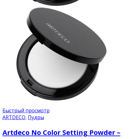
Быстрый просмотр
ARTDECO
,
Пудры
Artdeco No Color Setting Powder –