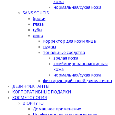
кожа
нормальная/cухая кожа
SANS SOUCIS
брови
глаза
губы
лицо
корректор для кожи лица
пудры
тональные средства
зрелая кожа
комбинированная/жирная
кожа
нормальная/cухая кожа
фиксирующий спрей для макияжа
ДЕЗИНФЕКТАНТЫ
КОРПОРАТИВНЫЕ ПОДАРКИ
КОСМЕТОЛОГИЯ
BIOPHYTO
Домашнее применение
Профессиональное применение