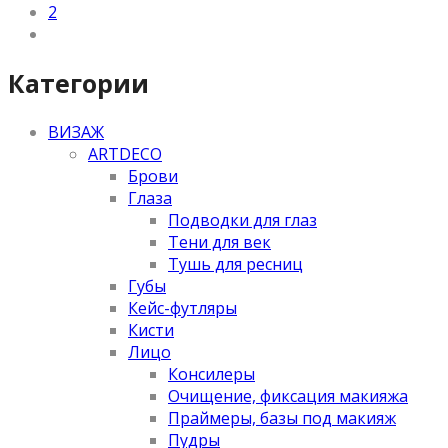
2
Категории
ВИЗАЖ
ARTDECO
Брови
Глаза
Подводки для глаз
Тени для век
Тушь для ресниц
Губы
Кейс-футляры
Кисти
Лицо
Консилеры
Очищение, фиксация макияжа
Праймеры, базы под макияж
Пудры