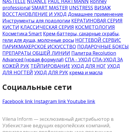
NASTELLE
NUANCE
PAUL HARTMANN
Ronney
professional
SMART MASTER
UNSTRESS
ВИЗАЖ
ВОССТАНОВЛЕНИЕ И УХОД
Домашнее применение
Инструменты для подологии
КЕРАТИНОВАЯ СЕРИЯ
КИСТИ
КЛАССИЧЕСКАЯ СЕРИЯ
КОСМЕТОЛОГИЯ
Косметика Smart
Крем-баттеры, сахарные скрабы,
гели для душа, молочные росы
НОГТЕВОЙ СЕРВИС
ПАРИКМАХЕРСКОЕ ИСКУССТВО
ПОДАРОЧНЫЕ БОКСЫ
ПРЕПАРАТЫ ОБЩЕЙ ЛИНИИ
Палитра Recolution
Advanced (новая формула!)
СПА - УХОД
СПА-УХОД ЗА
КОЖЕЙ РУК
ТЕЙПИРОВАНИЕ
УХОД ДЛЯ НОГ
УХОД
ДЛЯ НОГТЕЙ
УХОД ДЛЯ РУК
крема и масла
Социальные сети
Facebook link
Instagram link
Youtube link
Vilena Inform — эксклюзивный дистрибьютор в
Узбекистане ведущих европейских компаний,
производящих профессиональную продукцию