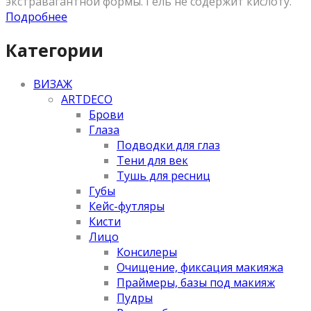
экстравагантной формы. Гель не содержит кислоту.
Подробнее
Категории
ВИЗАЖ
ARTDECO
Брови
Глаза
Подводки для глаз
Тени для век
Тушь для ресниц
Губы
Кейс-футляры
Кисти
Лицо
Консилеры
Очищение, фиксация макияжа
Праймеры, базы под макияж
Пудры