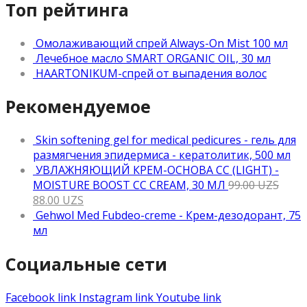
Топ рейтинга
Омолаживающий спрей Always-On Mist 100 мл
Лечебное масло SMART ORGANIC OIL, 30 мл
HAARTONIKUM-спрей от выпадения волос
Рекомендуемое
Skin softening gel for medical pedicures - гель для
размягчения эпидермиса - кератолитик, 500 мл
УВЛАЖНЯЮЩИЙ КРЕМ-ОСНОВА CC (LIGHT) -
MOISTURE BOOST CC CREAM, 30 МЛ
99.00
UZS
88.00
UZS
Gehwol Med Fubdeo-creme - Крем-дезодорант, 75
мл
Социальные сети
Facebook link
Instagram link
Youtube link