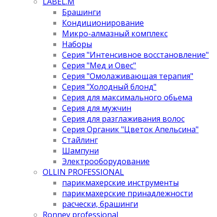
LABEL.M
Брашинги
Кондиционирование
Микро-алмазный комплекс
Наборы
Серия "Интенсивное восстановление"
Серия "Мед и Овес"
Серия "Омолаживающая терапия"
Серия "Холодный блонд"
Серия для максимального обьема
Серия для мужчин
Серия для разглаживания волос
Серия Органик "Цветок Апельсина"
Стайлинг
Шампуни
Электрооборудование
OLLIN PROFESSIONAL
парикмахерские инструменты
парикмахерские принадлежности
расчески, брашинги
Ronney professional