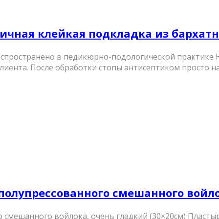
стичная клейкая подкладка из бархатн
распространено в педикюрно-подологической практике
лиента. После обработки стопы антисептиком просто н
го полупрессованного смешанного войл
го смешанного войлока, очень гладкий (30×20см) Пластыр