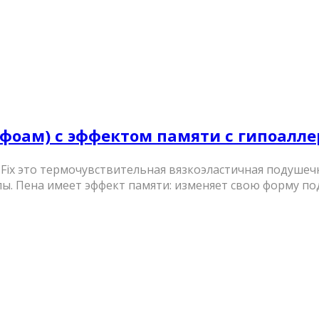
ена (фоам) с эффектом памяти с гипоал
co Fix это термочувствительная вязкоэластичная подуше
ы. Пена имеет эффект памяти: изменяет свою форму под